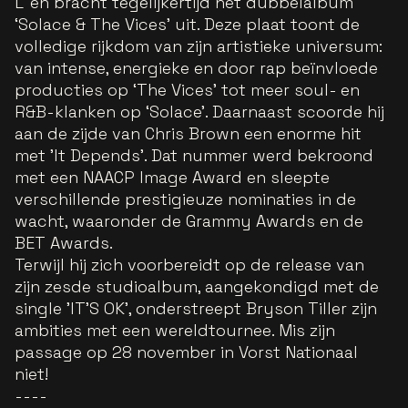
L’ en bracht tegelijkertijd het dubbelalbum
‘Solace & The Vices’ uit. Deze plaat toont de
volledige rijkdom van zijn artistieke universum:
van intense, energieke en door rap beïnvloede
producties op ‘The Vices’ tot meer soul- en
R&B-klanken op ‘Solace’. Daarnaast scoorde hij
aan de zijde van Chris Brown een enorme hit
met 'It Depends'. Dat nummer werd bekroond
met een NAACP Image Award en sleepte
verschillende prestigieuze nominaties in de
wacht, waaronder de Grammy Awards en de
BET Awards.
Terwijl hij zich voorbereidt op de release van
zijn zesde studioalbum, aangekondigd met de
single 'IT'S OK', onderstreept Bryson Tiller zijn
ambities met een wereldtournee. Mis zijn
passage op 28 november in Vorst Nationaal
niet!
----