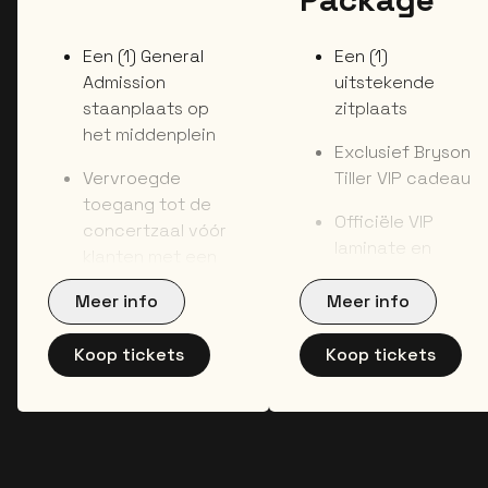
Een (1) General
Een (1)
Admission
uitstekende
staanplaats op
zitplaats
het middenplein
Exclusief Bryson
Vervroegde
Tiller VIP cadeau
toegang tot de
Officiële VIP
concertzaal vóór
laminate en
klanten met een
lanyard
gewoon ticket
Meer info
Meer info
Medewerkers ter
Exclusief Bryson
plaatse &
Tiller VIP cadeau
Koop tickets
Koop tickets
ophaalpunt VIP
Officiële VIP
merchandise
laminate en
Deze packages zijn
lanyard
NIET