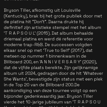
Bryson Tiller, afkomstig uit Louisville
(Kentucky), brak bij het grote publiek door met
de platina hit "Don’t". Daarna drukte hij
definitief zijn artistieke stempel met het album
‘T R A P S O U L’ (2015). Dat album behaalde
driemaal platina en werd dé referentie voor
moderne trap-R&B. De successen volgden
elkaar snel op met ‘True to Self’ (2017), dat
meteen op nummer 1 binnenkwam in de
Billboard 200, en ‘A N N I V E R S A R Y’ (2020),
dat de vijfde plaats bereikte. Zijn gelijknamige
album uit 2024, gedragen door de hit ‘Whatever
She Wants’, bevestigde zijn status met een plek
in de Top 20 van de Billboard 200.De
aankondiging van deze tournee volgt op een
bijzonder gedenkwaardig jaar. Bryson Tiller
vierde het 10-jarige jubileum van ‘T R A P S O U