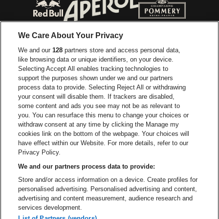
Ga naar de website van Jupiler
Ga naar de website van Red Bull
Ga naar de we
Ga naar de website van Het log
We Care About Your Privacy
Ga naar de websi
We and our
128
partners store and access personal data,
Ga naar de website van Het logo van Jame
like browsing data or unique identifiers, on your device.
Selecting Accept All enables tracking technologies to
Ga naar de website van Croky
Ga naar de website van B
support the purposes shown under we and our partners
process data to provide. Selecting Reject All or withdrawing
your consent will disable them. If trackers are disabled,
Ga naar de website van Le Soir
Ga naar de webs
some content and ads you see may not be as relevant to
you. You can resurface this menu to change your choices or
withdraw consent at any time by clicking the Manage my
cookies link on the bottom of the webpage. Your choices will
Vorst Nationaal is een deel van
be•at
Ga naar de website van Radi
have effect within our Website. For more details, refer to our
Vorst Nationaal
Privacy Policy.
Victor Rousseaulaan 208, 1190 Vorst
We and our partners process data to provide:
Be-At Venues
Store and/or access information on a device. Create profiles for
Schijnpoortweg 119, 2170 Antwerpen
personalised advertising. Personalised advertising and content,
BTW (BE) 0461.051.688 - RPR Antwerpen
advertising and content measurement, audience research and
BNP Paribas Fortis - IBAN: BE93 2200 4925 0067 - BIC:
services development.
GEBABEBB
List of Partners (vendors)