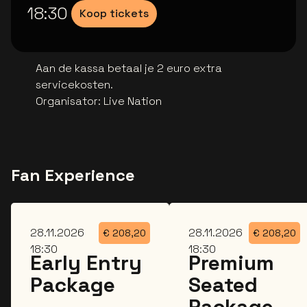
18:30
Koop tickets
Aan de kassa betaal je 2 euro extra
servicekosten.
Organisator
:
Live Nation
Fan Experience
za
za
28.11.2026
28.11.2026
€
208,20
€
208,20
18:30
18:30
Early Entry
Premium
Package
Seated
Package