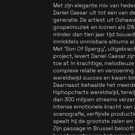
Met zijn elegante mix van hede
Daniel Caesar uit tot een van 
generatie. De artiest uit Oshawa
gospelmuziek en iconen als D’A
minder dan tien jaar tijd bouw
inmiddels onmisbare albums als
Met ‘Son Of Spergy’, uitgebrach
project, levert Daniel Caesar z
toe af. In krachtige, melodieuz
complexe relatie en verzoening 
wereldwijd succes en kwam bin
Daarnaast behaalde het meerde
hiphopcharts wereldwijd, terwi
dan 300 miljoen streams verza
intense emotionele kracht van 
scenografie, verfijnde producti
speelt hij de grootste zalen en 
Zijn passage in Brussel beloof