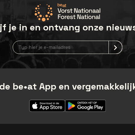
jf je in en ontvang onze nieuw
Nieuwsbrief aanmelding
de be•at App en vergemakkelijk