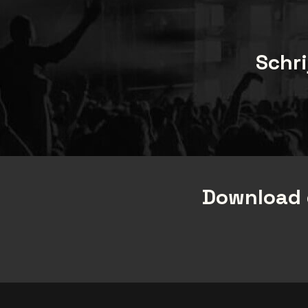
worden in GEEN GEVAL toegestaan. Om de
inhoud van het package in ontvangst te
nemen, dient de klant zich persoonlijk aan te
Schri
melden met een geldig identiteitsbewijs. De
klant zal in de week voor de show
geïnformeerd worden met instructies voor
ophaling.
Download 