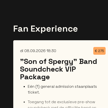
Fan Experience
di 08.09.2026 18:30
€
275
"Son of Spergy" Band
Soundcheck VIP
Package
Eén (1) general admission staanplaats
ticket.
Toegang tot de exclusieve pre-show
soundcheck met de officiële band on