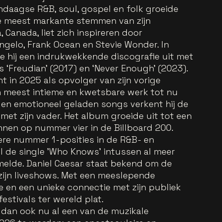
ndaagse R&B, soul, gospel en folk groeide
de meest markante stemmen van zijn
, Canada, liet zich inspireren door
ngelo, Frank Ocean en Stevie Wonder. In
de hij een indrukwekkende discografie uit met
 ‘Freudian’ (2017) en ‘Never Enough’ (2023).
t in 2025 als opvolger van zijn vorige
ijn meest intieme en kwetsbare werk tot nu
e en emotioneel geladen songs verkent hij de
met zijn vader. Het album groeide uit tot een
nen op nummer vier in de Billboard 200.
re nummer 1-posities in de R&B- en
jl de single 'Who Knows' intussen al meer
melde. Daniel Caesar staat bekend om de
zijn liveshows. Met een meeslepende
e en een unieke connectie met zijn publiek
festivals ter wereld plat.
t dan ook nu al een van de muzikale