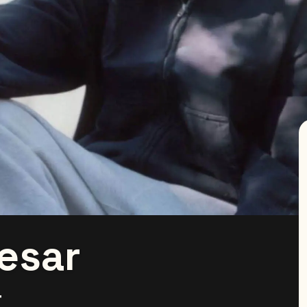
esar
r