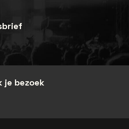
nemen, dient de klant zich persoonlijk aan te
melden met een geldig identiteitsbewijs. De
klant zal in de week voor de show
sbrief
geïnformeerd worden met instructies voor
ophaling.
 je bezoek