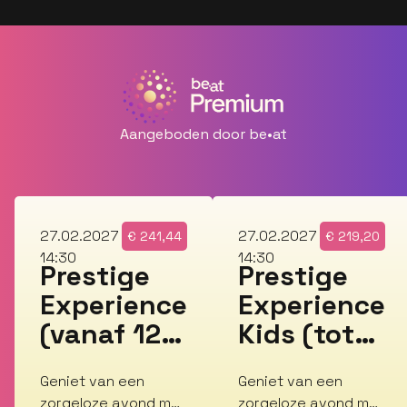
Aangeboden door be•at
za
za
27.02.2027
27.02.2027
€
241,44
€
219,20
14:30
14:30
Prestige
Prestige
Experience
Experience
(vanaf 12
Kids (tot
jaar)
en met 11
Geniet van een
Geniet van een
jaar)
zorgeloze avond met
zorgeloze avond met