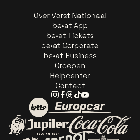
Over Vorst Nationaal
be•at App
be•at Tickets
be•at Corporate
be•at Business
Groepen
Helpcenter
Contact
Instagram
Facebook
Threads
Tiktok
Youtube
Ga naar de website van E
Ga naar de website van Lotto
Ga naar de webs
Ga naar de website van Jupiler