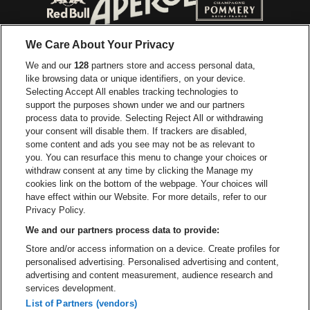
Ga naar de website van Red Bull
Ga naar de we
Ga naar de website van Het log
We Care About Your Privacy
Ga naar de websi
We and our
128
partners store and access personal data,
Ga naar de website van Het logo van Jame
like browsing data or unique identifiers, on your device.
Selecting Accept All enables tracking technologies to
Ga naar de website van Croky
Ga naar de website van B
support the purposes shown under we and our partners
process data to provide. Selecting Reject All or withdrawing
your consent will disable them. If trackers are disabled,
Ga naar de website van Le Soir
Ga naar de webs
some content and ads you see may not be as relevant to
you. You can resurface this menu to change your choices or
withdraw consent at any time by clicking the Manage my
cookies link on the bottom of the webpage. Your choices will
Vorst Nationaal is een deel van
be•at
Ga naar de website van Radi
have effect within our Website. For more details, refer to our
Vorst Nationaal
Privacy Policy.
Victor Rousseaulaan 208, 1190 Vorst
We and our partners process data to provide:
Be-At Venues
Store and/or access information on a device. Create profiles for
Schijnpoortweg 119, 2170 Antwerpen
personalised advertising. Personalised advertising and content,
BTW (BE) 0461.051.688 - RPR Antwerpen
advertising and content measurement, audience research and
BNP Paribas Fortis - IBAN: BE93 2200 4925 0067 - BIC:
services development.
GEBABEBB
List of Partners (vendors)