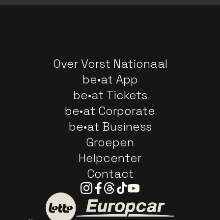
Over Vorst Nationaal
be•at App
be•at Tickets
be•at Corporate
be•at Business
Groepen
Helpcenter
Contact
Instagram
Facebook
Threads
Tiktok
Youtube