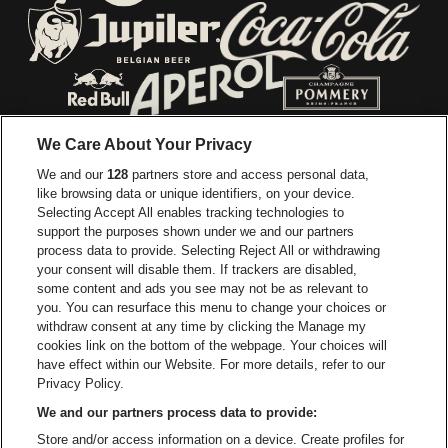
Ga naar de website van E
Ga naar de website van Lotto
Ga naar de webs
Ga naar de website van Jupiler
Ga naar de website van Red Bull
Ga naar de we
Ga naar de website van Het log
We Care About Your Privacy
Ga naar de websi
We and our
128
partners store and access personal data,
Ga naar de website van Het logo van Jame
like browsing data or unique identifiers, on your device.
Selecting Accept All enables tracking technologies to
Ga naar de website van Croky
Ga naar de website van B
support the purposes shown under we and our partners
process data to provide. Selecting Reject All or withdrawing
your consent will disable them. If trackers are disabled,
Ga naar de website van Le Soir
Ga naar de webs
some content and ads you see may not be as relevant to
you. You can resurface this menu to change your choices or
withdraw consent at any time by clicking the Manage my
cookies link on the bottom of the webpage. Your choices will
Vorst Nationaal is een deel van
be•at
Ga naar de website van Radi
have effect within our Website. For more details, refer to our
Vorst Nationaal
Privacy Policy.
Victor Rousseaulaan 208, 1190 Vorst
We and our partners process data to provide:
Be-At Venues
Store and/or access information on a device. Create profiles for
Schijnpoortweg 119, 2170 Antwerpen