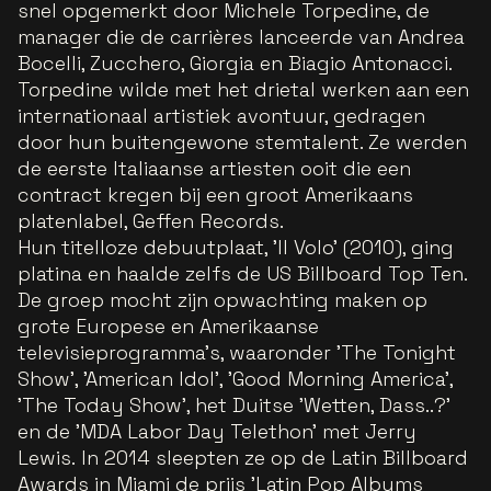
snel opgemerkt door Michele Torpedine, de
manager die de carrières lanceerde van Andrea
Bocelli, Zucchero, Giorgia en Biagio Antonacci.
Torpedine wilde met het drietal werken aan een
internationaal artistiek avontuur, gedragen
door hun buitengewone stemtalent. Ze werden
de eerste Italiaanse artiesten ooit die een
contract kregen bij een groot Amerikaans
platenlabel, Geffen Records.
Hun titelloze debuutplaat, 'Il Volo' (2010), ging
platina en haalde zelfs de US Billboard Top Ten.
De groep mocht zijn opwachting maken op
grote Europese en Amerikaanse
televisieprogramma's, waaronder 'The Tonight
Show', 'American Idol', 'Good Morning America',
'The Today Show', het Duitse 'Wetten, Dass..?'
en de 'MDA Labor Day Telethon' met Jerry
Lewis. In 2014 sleepten ze op de Latin Billboard
Awards in Miami de prijs 'Latin Pop Albums