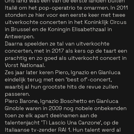
Ons land was een van de eerste landen buiten
Italië om het pop-operatrio te omarmen. In 2011
stonden ze hier voor een eerste keer met twee
uitverkochte concerten in het Koninklijk Circus
in Brussel en de Koningin Elisabethzaal in
Antwerpen.
Daarna speelden ze tal van uitverkochte
concerten, met in 2017 als kers op de taart een
prachtig en zo goed als uitverkocht concert in
Vorst Nationaal.
Zes jaar later keren Piero, Ignazio en Gianluca
eindelijk terug met een 'best of'-concert,
waarbij al hun grootste hits de revue zullen
passeren.
Piero Barone, Ignazio Boschetto en Gianluca
Ginoble waren in 2009 nog nobele onbekenden
toen ze elk apart deelnamen aan de
talentenjacht 'Ti Lascio Una Canzone', op de
Italiaanse tv-zender RAI 1. Hun talent werd al