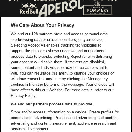
Ga naar de webs
Ga naar de website van Jupiler
Ga naar de website van Red Bull
Ga naar de we
Ga naar de website van Het log
We Care About Your Privacy
Ga naar de websi
We and our
128
partners store and access personal data,
Ga naar de website van Het logo van Jame
like browsing data or unique identifiers, on your device.
Selecting Accept All enables tracking technologies to
Ga naar de website van Croky
Ga naar de website van B
support the purposes shown under we and our partners
process data to provide. Selecting Reject All or withdrawing
your consent will disable them. If trackers are disabled,
Ga naar de website van Le Soir
Ga naar de webs
some content and ads you see may not be as relevant to
you. You can resurface this menu to change your choices or
withdraw consent at any time by clicking the Manage my
cookies link on the bottom of the webpage. Your choices will
Vorst Nationaal is een deel van
be•at
Ga naar de website van Radi
have effect within our Website. For more details, refer to our
Vorst Nationaal
Privacy Policy.
Victor Rousseaulaan 208, 1190 Vorst
We and our partners process data to provide:
Be-At Venues
Store and/or access information on a device. Create profiles for
Schijnpoortweg 119, 2170 Antwerpen
personalised advertising. Personalised advertising and content,
BTW (BE) 0461.051.688 - RPR Antwerpen
advertising and content measurement, audience research and
BNP Paribas Fortis - IBAN: BE93 2200 4925 0067 - BIC:
services development.