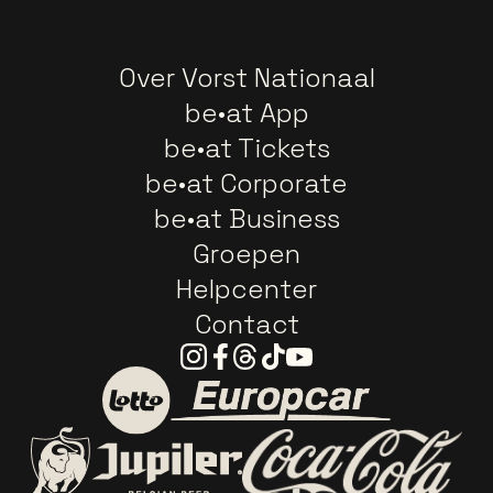
Over Vorst Nationaal
be•at App
be•at Tickets
be•at Corporate
be•at Business
Groepen
Helpcenter
Contact
Instagram
Facebook
Threads
Tiktok
Youtube
Ga naar de website van E
Ga naar de website van Lotto