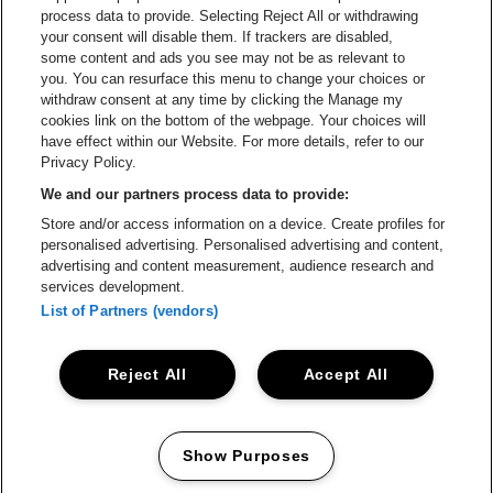
process data to provide. Selecting Reject All or withdrawing
your consent will disable them. If trackers are disabled,
Ga naar de website van Le Soir
Ga naar de webs
some content and ads you see may not be as relevant to
you. You can resurface this menu to change your choices or
withdraw consent at any time by clicking the Manage my
cookies link on the bottom of the webpage. Your choices will
Vorst Nationaal is een deel van
be•at
Ga naar de website van Radi
have effect within our Website. For more details, refer to our
Vorst Nationaal
Privacy Policy.
Victor Rousseaulaan 208, 1190 Vorst
We and our partners process data to provide:
Be-At Venues
Store and/or access information on a device. Create profiles for
Schijnpoortweg 119, 2170 Antwerpen
personalised advertising. Personalised advertising and content,
BTW (BE) 0461.051.688 - RPR Antwerpen
advertising and content measurement, audience research and
BNP Paribas Fortis - IBAN: BE93 2200 4925 0067 - BIC:
services development.
GEBABEBB
List of Partners (vendors)
© be•at - Alle rechten voorbehouden
Reject All
Accept All
Proclaimer
Cookies
Manage my cookies
Privacy
Algemene voorwaarden
Show Purposes