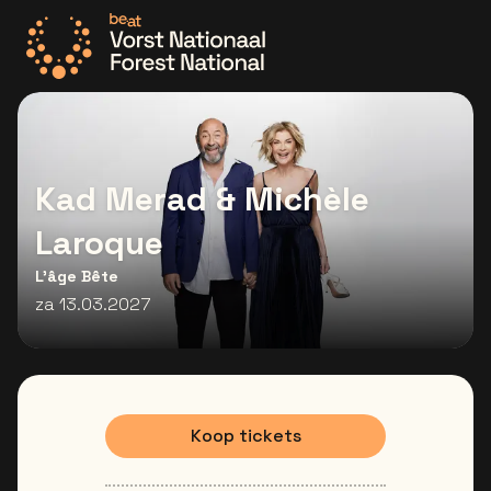
Ga naar de homepage
Kad Merad & Michèle
Laroque
L'âge Bête
za 13.03.2027
Koop tickets