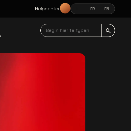
Helpcenter
NL
FR
EN
NEDERLANDS
FRANÇAIS
ENGLISH
Begin hier te typen navbar
s