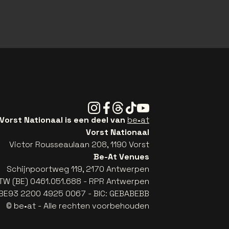
Instagram
Facebook
Threads
Tiktok
Youtube
Vorst Nationaal is een deel van
be•at
Vorst Nationaal
Victor Rousseaulaan 208, 1190 Vorst
Be-At Venues
Schijnpoortweg 119, 2170 Antwerpen
TW (BE) 0461.051.688 - RPR Antwerpen
: BE93 2200 4925 0067 - BIC: GEBABEBB
© be•at - Alle rechten voorbehouden