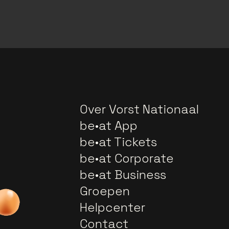
Over Vorst Nationaal
be•at App
be•at Tickets
be•at Corporate
be•at Business
Groepen
Helpcenter
Contact