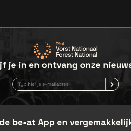
jf je in en ontvang onze nieuw
Nieuwsbrief aanmelding
de be•at App en vergemakkelijk