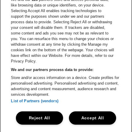
Ga naar de website van Het logo van Jame
like browsing data or unique identifiers, on your device.
Selecting Accept All enables tracking technologies to
Ga naar de website van Croky
Ga naar de website van B
support the purposes shown under we and our partners
process data to provide. Selecting Reject All or withdrawing
your consent will disable them. If trackers are disabled,
Ga naar de website van Le Soir
Ga naar de webs
some content and ads you see may not be as relevant to
you. You can resurface this menu to change your choices or
withdraw consent at any time by clicking the Manage my
cookies link on the bottom of the webpage. Your choices will
Vorst Nationaal is een deel van
be•at
Ga naar de website van Radi
have effect within our Website. For more details, refer to our
Vorst Nationaal
Privacy Policy.
Victor Rousseaulaan 208, 1190 Vorst
We and our partners process data to provide:
Be-At Venues
Store and/or access information on a device. Create profiles for
Schijnpoortweg 119, 2170 Antwerpen
personalised advertising. Personalised advertising and content,
BTW (BE) 0461.051.688 - RPR Antwerpen
advertising and content measurement, audience research and
BNP Paribas Fortis - IBAN: BE93 2200 4925 0067 - BIC:
services development.
GEBABEBB
List of Partners (vendors)
© be•at - Alle rechten voorbehouden
Reject All
Accept All
Proclaimer
Cookies
Manage my cookies
Privacy
Algemene voorwaarden