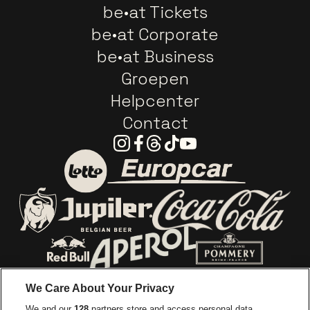
be•at Tickets
be•at Corporate
be•at Business
Groepen
Helpcenter
Contact
Instagram
Facebook
Threads
Tiktok
Youtube
Ga naar de website van E
Ga naar de website van Lotto
Ga naar de webs
Ga naar de website van Jupiler
Ga naar de website van Red Bull
Ga naar de we
Ga naar de website van Het log
We Care About Your Privacy
Ga naar de websi
We and our
128
partners store and access personal data,