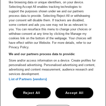
like browsing data or unique identifiers, on your device.
Selecting Accept All enables tracking technologies to
Ga naar de website van Croky
Ga naar de website van B
support the purposes shown under we and our partners
process data to provide. Selecting Reject All or withdrawing
your consent will disable them. If trackers are disabled,
Ga naar de website van Le Soir
Ga naar de webs
some content and ads you see may not be as relevant to
you. You can resurface this menu to change your choices or
withdraw consent at any time by clicking the Manage my
cookies link on the bottom of the webpage. Your choices will
Vorst Nationaal is een deel van
be•at
Ga naar de website van Radi
have effect within our Website. For more details, refer to our
Vorst Nationaal
Privacy Policy.
Victor Rousseaulaan 208, 1190 Vorst
We and our partners process data to provide:
Be-At Venues
Store and/or access information on a device. Create profiles for
Schijnpoortweg 119, 2170 Antwerpen
personalised advertising. Personalised advertising and content,
BTW (BE) 0461.051.688 - RPR Antwerpen
advertising and content measurement, audience research and
BNP Paribas Fortis - IBAN: BE93 2200 4925 0067 - BIC:
services development.
GEBABEBB
List of Partners (vendors)
© be•at - Alle rechten voorbehouden
Reject All
Accept All
Proclaimer
Cookies
Manage my cookies
Privacy
Algemene voorwaarden