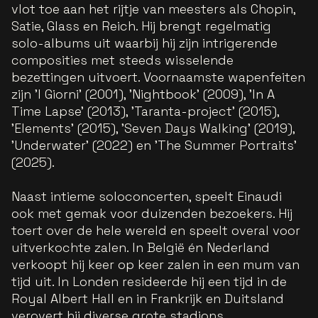
vlot toe aan het rijtje van meesters als Chopin,
Satie, Glass en Reich. Hij brengt regelmatig
solo-albums uit waarbij hij zijn intrigerende
composities met steeds wisselende
bezettingen uitvoert. Voornaamste wapenfeiten
zijn 'I Giorni' (2001), 'Nightbook' (2009), 'In A
Time Lapse' (2013), 'Taranta-project' (2015),
'Elements' (2015), 'Seven Days Walking' (2019),
'Underwater' (2022) en 'The Summer Portraits'
(2025).
Naast intieme soloconcerten, speelt Einaudi
ook met gemak voor duizenden bezoekers. Hij
toert over de hele wereld en speelt overal voor
uitverkochte zalen. In België én Nederland
verkoopt hij keer op keer zalen in een mum van
tijd uit. In Londen resideerde hij een tijd in de
Royal Albert Hall en in Frankrijk en Duitsland
verovert hij diverse grote stadions.