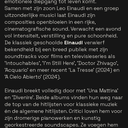
emotionele diepgang tot leven komt.
Samen met zijn zoon Leo Einaudi en een groep
uitzonderlijke musici laat Einaudi zijn
composities openbloeien in een rijke,
cinematografische sound. Verwacht een avond
vol intensiteit, verstilling en pure schoonheid.
De klassiek geschoolde
Einaudi
verwierf
bekendheid bij een breed publiek met zijn
soundtracks voor films en televisieseries als
'Intouchables’, 'I’m Still Here’, 'Doctor Zhivago’,
'Acquario’ en meer recent 'La Tresse’ (2024) en
'A Cielo Abierto’ (2024).
Einaudi breekt volledig door met 'Una Mattina’
en 'Divenire’. Beide albums vinden hun weg naar
de top van de hitlijsten voor klassieke muziek
én de algemene hitlijsten. Critici loven hem voor
zijn dromerige pianowerken en kunstig
georkestreerde soundscapes. Ze voegen hem