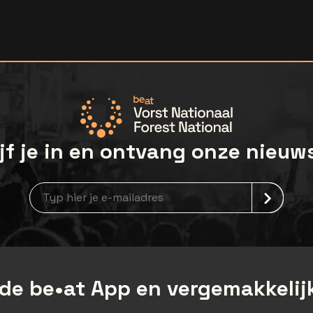
jf je in en ontvang onze nieuw
Nieuwsbrief aanmelding
de be•at App en vergemakkelijk