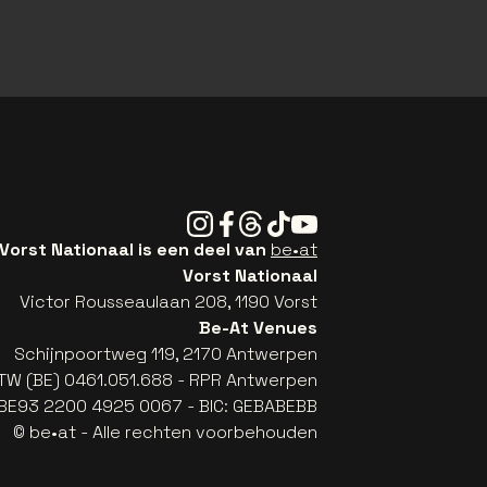
Instagram
Facebook
Threads
Tiktok
Youtube
Vorst Nationaal is een deel van
be•at
Vorst Nationaal
Victor Rousseaulaan 208, 1190 Vorst
Be-At Venues
Schijnpoortweg 119, 2170 Antwerpen
TW (BE) 0461.051.688 - RPR Antwerpen
: BE93 2200 4925 0067 - BIC: GEBABEBB
© be•at - Alle rechten voorbehouden