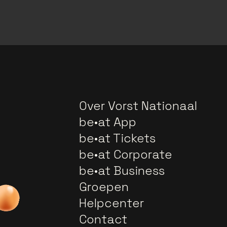
Over Vorst Nationaal
be•at App
be•at Tickets
be•at Corporate
be•at Business
Groepen
Helpcenter
Contact