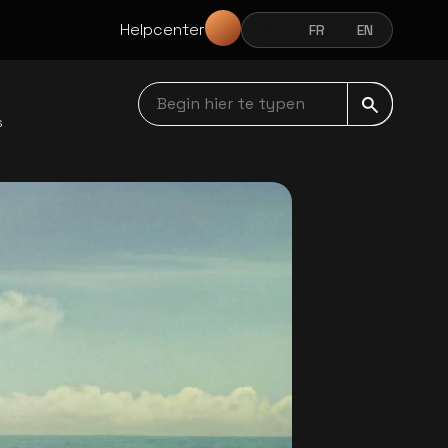
Helpcenter
NL
FR
EN
NEDERLANDS
FRANÇAIS
ENGLISH
Begin hier te typen navbar
s