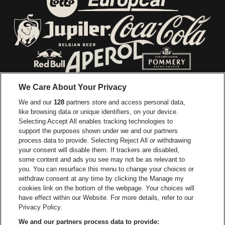
Ga naar de website van E
Ga naar de website van Lotto
Ga naar de webs
Ga naar de website van Jupiler
Ga naar de website van Red Bull
Ga naar de we
Ga naar de website van Het log
We Care About Your Privacy
Ga naar de websi
We and our
128
partners store and access personal data,
Ga naar de website van Het logo van Jame
like browsing data or unique identifiers, on your device.
Selecting Accept All enables tracking technologies to
Ga naar de website van Croky
Ga naar de website van B
support the purposes shown under we and our partners
process data to provide. Selecting Reject All or withdrawing
your consent will disable them. If trackers are disabled,
Ga naar de website van Le Soir
Ga naar de webs
some content and ads you see may not be as relevant to
you. You can resurface this menu to change your choices or
withdraw consent at any time by clicking the Manage my
cookies link on the bottom of the webpage. Your choices will
Vorst Nationaal is een deel van
be•at
Ga naar de website van Radi
have effect within our Website. For more details, refer to our
Vorst Nationaal
Privacy Policy.
Victor Rousseaulaan 208, 1190 Vorst
We and our partners process data to provide: