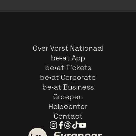
Over Vorst Nationaal
be•at App
be•at Tickets
be•at Corporate
be•at Business
Groepen
Helpcenter
Contact
Instagram
Facebook
Threads
Tiktok
Youtube