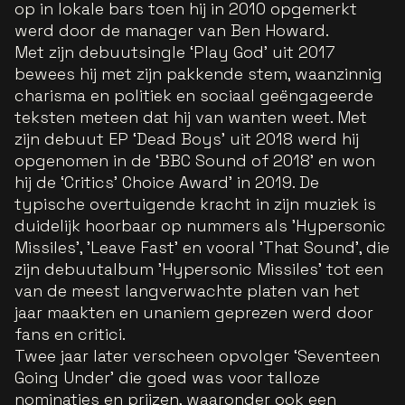
op in lokale bars toen hij in 2010 opgemerkt
werd door de manager van Ben Howard.
Met zijn debuutsingle ‘Play God’ uit 2017
bewees hij met zijn pakkende stem, waanzinnig
charisma en politiek en sociaal geëngageerde
teksten meteen dat hij van wanten weet. Met
zijn debuut EP ‘Dead Boys’ uit 2018 werd hij
opgenomen in de ‘BBC Sound of 2018’ en won
hij de ‘Critics’ Choice Award’ in 2019. De
typische overtuigende kracht in zijn muziek is
duidelijk hoorbaar op nummers als 'Hypersonic
Missiles', 'Leave Fast' en vooral 'That Sound', die
zijn debuutalbum 'Hypersonic Missiles' tot een
van de meest langverwachte platen van het
jaar maakten en unaniem geprezen werd door
fans en critici.
Twee jaar later verscheen opvolger ‘Seventeen
Going Under’ die goed was voor talloze
nominaties en prijzen, waaronder ook een