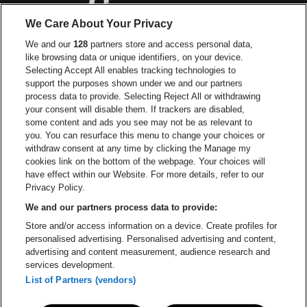
Ga naar de website van Red Bull
Ga naar de we
Ga naar de website van Het log
We Care About Your Privacy
Ga naar de websi
We and our
128
partners store and access personal data,
Ga naar de website van Het logo van Jame
like browsing data or unique identifiers, on your device.
Selecting Accept All enables tracking technologies to
Ga naar de website van Croky
Ga naar de website van B
support the purposes shown under we and our partners
process data to provide. Selecting Reject All or withdrawing
your consent will disable them. If trackers are disabled,
Ga naar de website van Le Soir
Ga naar de webs
some content and ads you see may not be as relevant to
you. You can resurface this menu to change your choices or
withdraw consent at any time by clicking the Manage my
cookies link on the bottom of the webpage. Your choices will
Vorst Nationaal is een deel van
be•at
Ga naar de website van Radi
have effect within our Website. For more details, refer to our
Vorst Nationaal
Privacy Policy.
Victor Rousseaulaan 208, 1190 Vorst
We and our partners process data to provide:
Be-At Venues
Store and/or access information on a device. Create profiles for
Schijnpoortweg 119, 2170 Antwerpen
personalised advertising. Personalised advertising and content,
BTW (BE) 0461.051.688 - RPR Antwerpen
advertising and content measurement, audience research and
BNP Paribas Fortis - IBAN: BE93 2200 4925 0067 - BIC:
services development.
GEBABEBB
List of Partners (vendors)
© be•at - Alle rechten voorbehouden