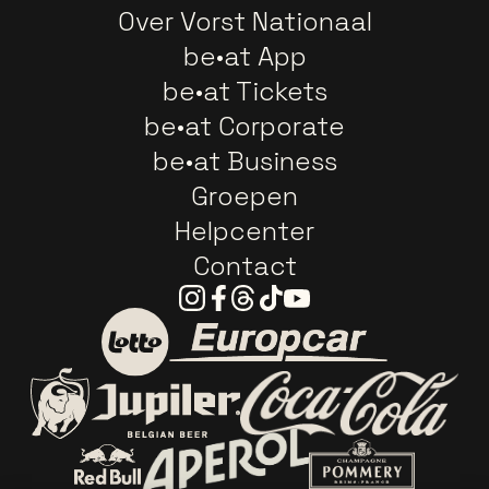
Over Vorst Nationaal
be•at App
be•at Tickets
be•at Corporate
be•at Business
Groepen
Helpcenter
Contact
Instagram
Facebook
Threads
Tiktok
Youtube
Ga naar de website van E
Ga naar de website van Lotto
Ga naar de webs
Ga naar de website van Jupiler