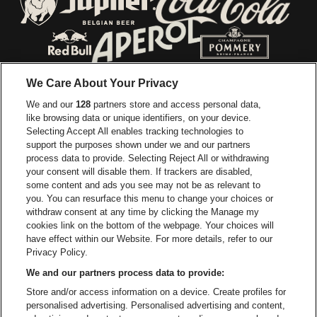
Ga naar de webs
Ga naar de website van Jupiler
Ga naar de website van Red Bull
Ga naar de we
Ga naar de website van Het log
We Care About Your Privacy
Ga naar de websi
We and our
128
partners store and access personal data,
Ga naar de website van Het logo van Jame
like browsing data or unique identifiers, on your device.
Selecting Accept All enables tracking technologies to
Ga naar de website van Croky
Ga naar de website van B
support the purposes shown under we and our partners
process data to provide. Selecting Reject All or withdrawing
your consent will disable them. If trackers are disabled,
Ga naar de website van Le Soir
Ga naar de webs
some content and ads you see may not be as relevant to
you. You can resurface this menu to change your choices or
withdraw consent at any time by clicking the Manage my
cookies link on the bottom of the webpage. Your choices will
Vorst Nationaal is een deel van
be•at
Ga naar de website van Radi
have effect within our Website. For more details, refer to our
Vorst Nationaal
Privacy Policy.
Victor Rousseaulaan 208, 1190 Vorst
We and our partners process data to provide:
Be-At Venues
Store and/or access information on a device. Create profiles for
Schijnpoortweg 119, 2170 Antwerpen
personalised advertising. Personalised advertising and content,
BTW (BE) 0461.051.688 - RPR Antwerpen