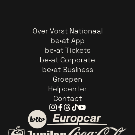
Over Vorst Nationaal
be•at App
be•at Tickets
be•at Corporate
be•at Business
Groepen
Helpcenter
Contact
Instagram
Facebook
Threads
Tiktok
Youtube
Ga naar de website van E
Ga naar de website van Lotto