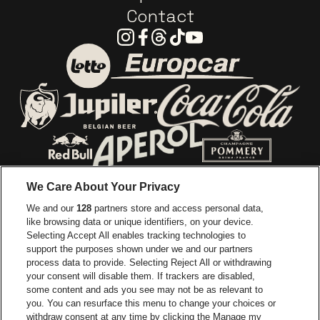
Contact
Instagram
Facebook
Threads
Tiktok
Youtube
Ga naar de website van E
Ga naar de website van Lotto
Ga naar de webs
Ga naar de website van Jupiler
Ga naar de website van Red Bull
Ga naar de we
Ga naar de website van Het log
We Care About Your Privacy
Ga naar de websi
We and our
128
partners store and access personal data,
Ga naar de website van Het logo van Jame
like browsing data or unique identifiers, on your device.
Selecting Accept All enables tracking technologies to
Ga naar de website van Croky
Ga naar de website van B
support the purposes shown under we and our partners
process data to provide. Selecting Reject All or withdrawing
your consent will disable them. If trackers are disabled,
Ga naar de website van Le Soir
Ga naar de webs
some content and ads you see may not be as relevant to
you. You can resurface this menu to change your choices or
withdraw consent at any time by clicking the Manage my