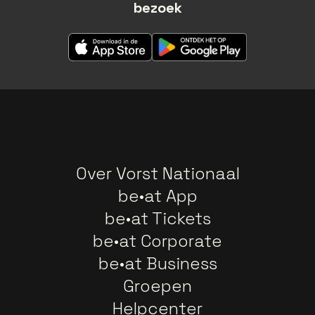
bezoek
Over Vorst Nationaal
be•at App
be•at Tickets
be•at Corporate
be•at Business
Groepen
Helpcenter