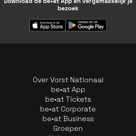
Download de be•at App en vergemakkelijk je
bezoek
Over Vorst Nationaal
be•at App
be•at Tickets
be•at Corporate
be•at Business
Groepen