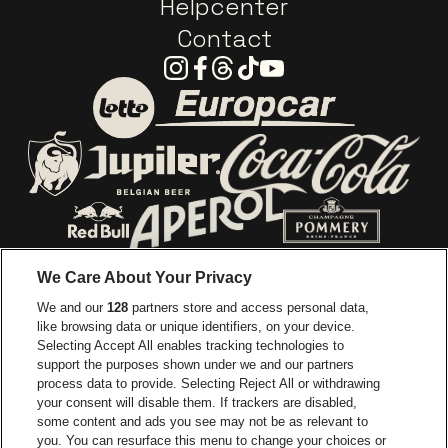
Helpcenter
Contact
Instagram
Facebook
Threads
Tiktok
Youtube
Ga naar de website van E
Ga naar de website van Lotto
Ga naar de webs
Ga naar de website van Jupiler
Ga naar de website van Red Bull
Ga naar de we
Ga naar de website van Het log
We Care About Your Privacy
Ga naar de websi
We and our
128
partners store and access personal data,
Ga naar de website van Het logo van Jame
like browsing data or unique identifiers, on your device.
Selecting Accept All enables tracking technologies to
Ga naar de website van Croky
Ga naar de website van B
support the purposes shown under we and our partners
process data to provide. Selecting Reject All or withdrawing
your consent will disable them. If trackers are disabled,
Ga naar de website van Le Soir
Ga naar de webs
some content and ads you see may not be as relevant to
you. You can resurface this menu to change your choices or