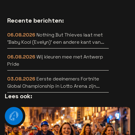
Recente berichten:
06.08.2026
Nothing But Thieves laat met
'Baby Kool (Evelyn)' een andere kant van
zich horen [video]
06.08.2026
Wij kleuren mee met Antwerp
Pride
03.08.2026
Eerste deelnemers Fortnite
Global Championship in Lotto Arena zijn
bekend
Lees ook: