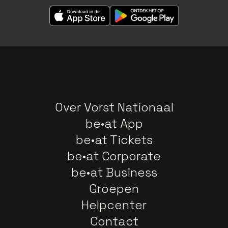
Over Vorst Nationaal
be•at App
be•at Tickets
be•at Corporate
be•at Business
Groepen
Helpcenter
Contact