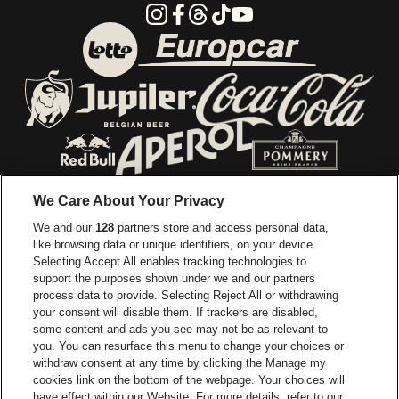
Instagram
Facebook
Threads
Tiktok
Youtube
Ga naar de website van E
Ga naar de website van Lotto
Ga naar de webs
Ga naar de website van Jupiler
Ga naar de website van Red Bull
Ga naar de we
Ga naar de website van Het log
We Care About Your Privacy
Ga naar de websi
We and our
128
partners store and access personal data,
Ga naar de website van Het logo van Jame
like browsing data or unique identifiers, on your device.
Selecting Accept All enables tracking technologies to
Ga naar de website van Croky
Ga naar de website van B
support the purposes shown under we and our partners
process data to provide. Selecting Reject All or withdrawing
your consent will disable them. If trackers are disabled,
Ga naar de website van Le Soir
Ga naar de webs
some content and ads you see may not be as relevant to
you. You can resurface this menu to change your choices or
withdraw consent at any time by clicking the Manage my
cookies link on the bottom of the webpage. Your choices will
Vorst Nationaal is een deel van
be•at
Ga naar de website van Radi
have effect within our Website. For more details, refer to our