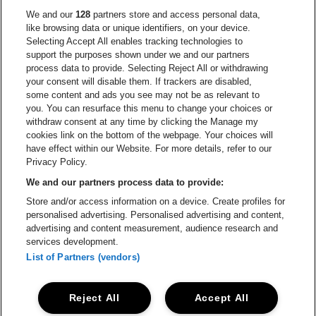
Ga naar de websi
We and our
128
partners store and access personal data,
Ga naar de website van Het logo van Jame
like browsing data or unique identifiers, on your device.
Selecting Accept All enables tracking technologies to
Ga naar de website van Croky
Ga naar de website van B
support the purposes shown under we and our partners
process data to provide. Selecting Reject All or withdrawing
your consent will disable them. If trackers are disabled,
Ga naar de website van Le Soir
Ga naar de webs
some content and ads you see may not be as relevant to
you. You can resurface this menu to change your choices or
withdraw consent at any time by clicking the Manage my
cookies link on the bottom of the webpage. Your choices will
Vorst Nationaal is een deel van
be•at
Ga naar de website van Radi
have effect within our Website. For more details, refer to our
Vorst Nationaal
Privacy Policy.
Victor Rousseaulaan 208, 1190 Vorst
We and our partners process data to provide:
Be-At Venues
Store and/or access information on a device. Create profiles for
Schijnpoortweg 119, 2170 Antwerpen
personalised advertising. Personalised advertising and content,
BTW (BE) 0461.051.688 - RPR Antwerpen
advertising and content measurement, audience research and
BNP Paribas Fortis - IBAN: BE93 2200 4925 0067 - BIC:
services development.
GEBABEBB
List of Partners (vendors)
© be•at - Alle rechten voorbehouden
Reject All
Accept All
Proclaimer
Cookies
Manage my cookies
Privacy