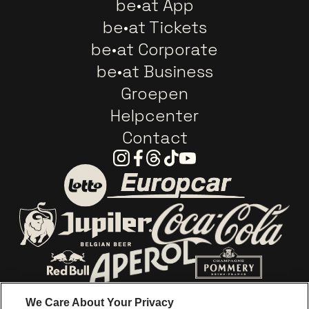
be•at App
be•at Tickets
be•at Corporate
be•at Business
Groepen
Helpcenter
Contact
Instagram
Facebook
Threads
Tiktok
Youtube
Ga naar de website van E
Ga naar de website van Lotto
Ga naar de webs
Ga naar de website van Jupiler
Ga naar de website van Red Bull
Ga naar de we
Ga naar de website van Het log
We Care About Your Privacy