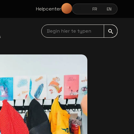
Helpcenter
NL
FR
EN
NEDERLANDS
FRANÇAIS
ENGLISH
Begin hier te typen navbar
s