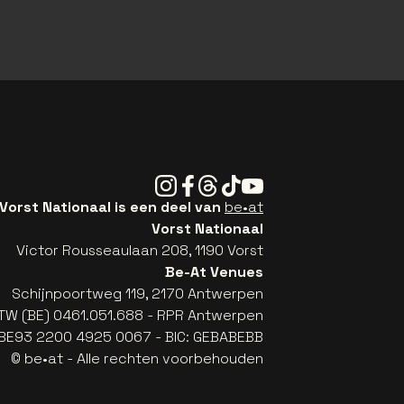
Instagram
Facebook
Threads
Tiktok
Youtube
Vorst Nationaal is een deel van
be•at
Vorst Nationaal
Victor Rousseaulaan 208, 1190 Vorst
Be-At Venues
Schijnpoortweg 119, 2170 Antwerpen
TW (BE) 0461.051.688 - RPR Antwerpen
: BE93 2200 4925 0067 - BIC: GEBABEBB
© be•at - Alle rechten voorbehouden