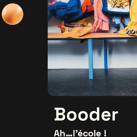
Booder
Ah…l’école !