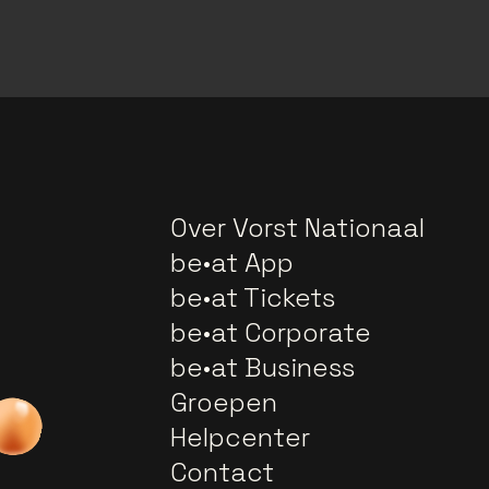
Over Vorst Nationaal
be•at App
be•at Tickets
be•at Corporate
be•at Business
Groepen
Helpcenter
Contact