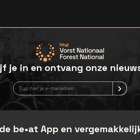
jf je in en ontvang onze nieuw
Nieuwsbrief aanmelding
de be•at App en vergemakkelijk