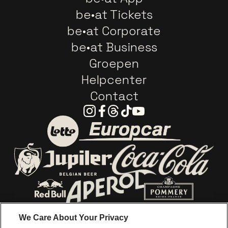
be•at Tickets
be•at Corporate
be•at Business
Groepen
Helpcenter
Contact
Instagram
Facebook
Threads
Tiktok
Youtube
Ga naar de website van E
Ga naar de website van Lotto
Ga naar de webs
Ga naar de website van Jupiler
Ga naar de website van Red Bull
Ga naar de we
Ga naar de website van Het log
We Care About Your Privacy