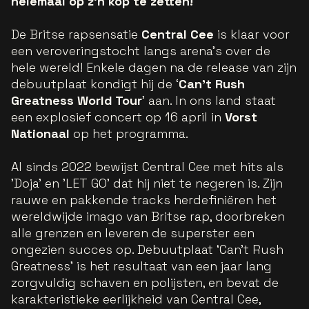
helemaal op z’n kop te zetten!
De Britse rapsensatie
Central Cee
is klaar voor
een veroveringstocht langs arena’s over de
hele wereld! Enkele dagen na de release van zijn
debuutplaat kondigt hij de ‘
Can’t Rush
Greatness World Tour
’ aan. In ons land staat
een explosief concert op 16 april in
Vorst
Nationaal
op het programma.
Al sinds 2022 bewijst Central Cee met hits als
'Doja' en 'LET GO' dat hij niet te negeren is. Zijn
rauwe en pakkende tracks herdefiniëren het
wereldwijde imago van Britse rap, doorbreken
alle grenzen en leveren de superster een
ongezien succes op. Debuutplaat ‘Can’t Rush
Greatness’ is het resultaat van een jaar lang
zorgvuldig schaven en polijsten, en bevat de
karakteristieke eerlijkheid van Central Cee,