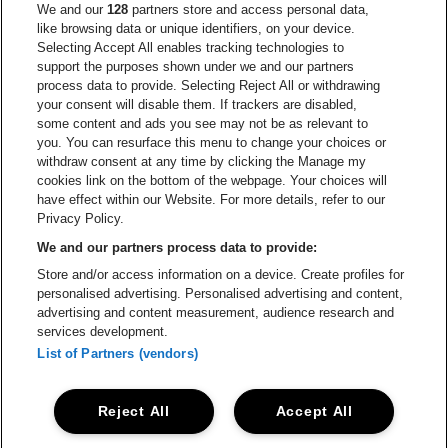
Ga naar de websi
We and our
128
partners store and access personal data,
Ga naar de website van Het logo van Jame
like browsing data or unique identifiers, on your device.
Selecting Accept All enables tracking technologies to
Ga naar de website van Croky
Ga naar de website van B
support the purposes shown under we and our partners
process data to provide. Selecting Reject All or withdrawing
your consent will disable them. If trackers are disabled,
Ga naar de website van Le Soir
Ga naar de webs
some content and ads you see may not be as relevant to
you. You can resurface this menu to change your choices or
withdraw consent at any time by clicking the Manage my
cookies link on the bottom of the webpage. Your choices will
Vorst Nationaal is een deel van
be•at
Ga naar de website van Radi
have effect within our Website. For more details, refer to our
Vorst Nationaal
Privacy Policy.
Victor Rousseaulaan 208, 1190 Vorst
We and our partners process data to provide:
Be-At Venues
Store and/or access information on a device. Create profiles for
Schijnpoortweg 119, 2170 Antwerpen
personalised advertising. Personalised advertising and content,
BTW (BE) 0461.051.688 - RPR Antwerpen
advertising and content measurement, audience research and
BNP Paribas Fortis - IBAN: BE93 2200 4925 0067 - BIC:
services development.
GEBABEBB
List of Partners (vendors)
© be•at - Alle rechten voorbehouden
Reject All
Accept All
Proclaimer
Cookies
Manage my cookies
Privacy