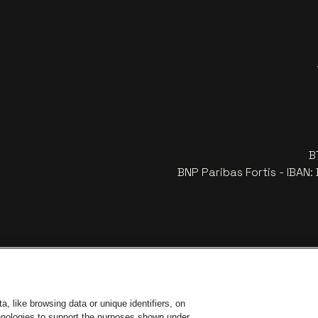
B
BNP Paribas Fortis - IBAN
, like browsing data or unique identifiers, on
chnologies to support the purposes shown under