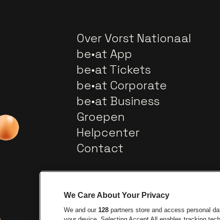
Over Vorst Nationaal
be•at App
be•at Tickets
be•at Corporate
be•at Business
Groepen
Helpcenter
Contact
We Care About Your Privacy
We and our
128
partners store and access personal data
your device. Selecting Accept All enables tracking te