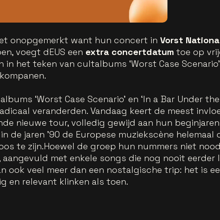
iet onopgemerkt want hun concert in
Vorst Nationa
oen, voegt dEUS een
extra concertdatum
toe op vri
 in het teken van cultalbums ‘Worst Case Scenario’ 
n kompanen.
lbums ‘Worst Case Scenario’ en ‘In a Bar Under the 
adicaal veranderden. Vandaag keert de meest invloe
de nieuwe tour, volledig gewijd aan hun beginjaren.
 in de jaren ’90 de Europese muziekscène helemaal o
oos te zijn.Hoewel de groep hun nummers niet noodza
, aangevuld met enkele songs die nog nooit eerder l
an ook veel meer dan een nostalgische trip: het is 
g en relevant klinken als toen.