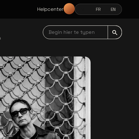
Helpcenter
NL
FR
EN
NEDERLANDS
FRANÇAIS
ENGLISH
Begin hier te typen navbar
s