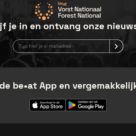
jf je in en ontvang onze nieuw
Nieuwsbrief aanmelding
de be•at App en vergemakkelijk