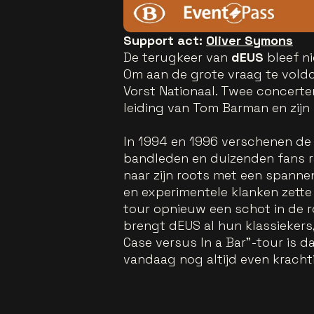
Support act:
Oliver Symons
De terugkeer van
dEUS
bleef n
Om aan de grote vraag te vold
Vorst Nationaal. Twee concerten
leiding van Tom Barman en zij
In 1994 en 1996 verschenen de a
bandleden en duizenden fans r
naar zijn roots met een spannen
en experimentele klanken zette
tour opnieuw een schot in de r
brengt dEUS al hun klassiekers
Case versus In a Bar"-tour is d
vandaag nog altijd even krachti