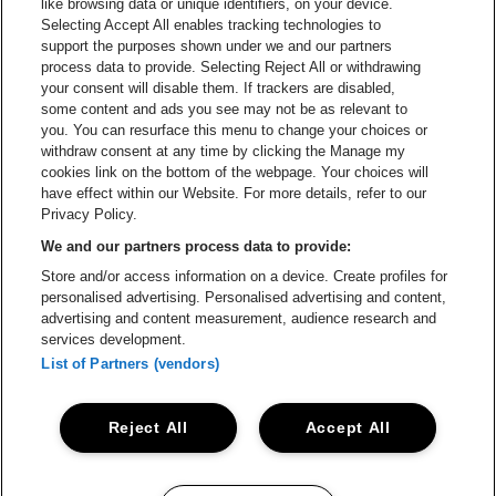
like browsing data or unique identifiers, on your device.
Selecting Accept All enables tracking technologies to
Ga naar de website van Croky
Ga naar de website van B
support the purposes shown under we and our partners
process data to provide. Selecting Reject All or withdrawing
your consent will disable them. If trackers are disabled,
Ga naar de website van Le Soir
Ga naar de webs
some content and ads you see may not be as relevant to
you. You can resurface this menu to change your choices or
withdraw consent at any time by clicking the Manage my
cookies link on the bottom of the webpage. Your choices will
Vorst Nationaal is een deel van
be•at
Ga naar de website van Radi
have effect within our Website. For more details, refer to our
Vorst Nationaal
Privacy Policy.
Victor Rousseaulaan 208, 1190 Vorst
We and our partners process data to provide:
Be-At Venues
Store and/or access information on a device. Create profiles for
Schijnpoortweg 119, 2170 Antwerpen
personalised advertising. Personalised advertising and content,
BTW (BE) 0461.051.688 - RPR Antwerpen
advertising and content measurement, audience research and
BNP Paribas Fortis - IBAN: BE93 2200 4925 0067 - BIC:
services development.
GEBABEBB
List of Partners (vendors)
© be•at - Alle rechten voorbehouden
Reject All
Accept All
Proclaimer
Cookies
Manage my cookies
Privacy
Algemene voorwaarden