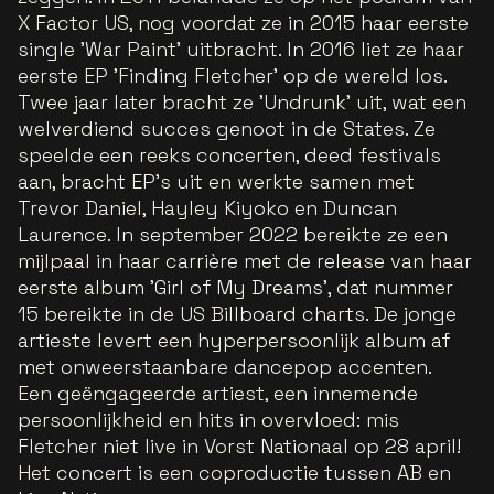
X Factor US, nog voordat ze in 2015 haar eerste
single 'War Paint' uitbracht. In 2016 liet ze haar
eerste EP 'Finding Fletcher' op de wereld los.
Twee jaar later bracht ze 'Undrunk' uit, wat een
welverdiend succes genoot in de States. Ze
speelde een reeks concerten, deed festivals
aan, bracht EP's uit en werkte samen met
Trevor Daniel, Hayley Kiyoko en Duncan
Laurence. In september 2022 bereikte ze een
mijlpaal in haar carrière met de release van haar
eerste album 'Girl of My Dreams', dat nummer
15 bereikte in de US Billboard charts. De jonge
artieste levert een hyperpersoonlijk album af
met onweerstaanbare dancepop accenten.
Een geëngageerde artiest, een innemende
persoonlijkheid en hits in overvloed: mis
Fletcher niet live in Vorst Nationaal op 28 april!
Het concert is een coproductie tussen AB en