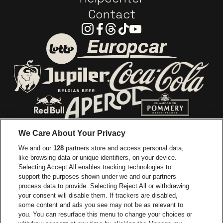
Contact
Instagram
Facebook
Threads
Tiktok
Youtube
Ga naar de website van E
Ga naar de website van Lotto
Ga naar de webs
Ga naar de website van Jupiler
Ga naar de website van Red Bull
Ga naar de we
Ga naar de website van Het log
We Care About Your Privacy
Ga naar de websi
We and our
128
partners store and access personal data,
Ga naar de website van Het logo van Jame
like browsing data or unique identifiers, on your device.
Selecting Accept All enables tracking technologies to
Ga naar de website van Croky
Ga naar de website van B
support the purposes shown under we and our partners
process data to provide. Selecting Reject All or withdrawing
your consent will disable them. If trackers are disabled,
Ga naar de website van Le Soir
Ga naar de webs
some content and ads you see may not be as relevant to
you. You can resurface this menu to change your choices or