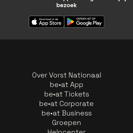
bezoek
Over Vorst Nationaal
be•at App
be•at Tickets
be•at Corporate
be•at Business
Groepen
Helpcenter