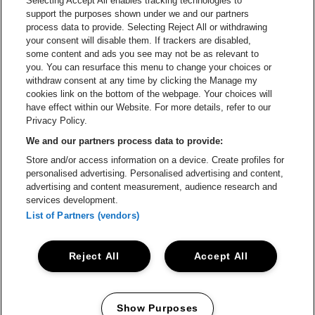
Selecting Accept All enables tracking technologies to
Ga naar de website van Croky
Ga naar de website van B
support the purposes shown under we and our partners
process data to provide. Selecting Reject All or withdrawing
your consent will disable them. If trackers are disabled,
Ga naar de website van Le Soir
Ga naar de webs
some content and ads you see may not be as relevant to
you. You can resurface this menu to change your choices or
withdraw consent at any time by clicking the Manage my
cookies link on the bottom of the webpage. Your choices will
Vorst Nationaal is een deel van
be•at
Ga naar de website van Radi
have effect within our Website. For more details, refer to our
Vorst Nationaal
Privacy Policy.
Victor Rousseaulaan 208, 1190 Vorst
We and our partners process data to provide:
Be-At Venues
Store and/or access information on a device. Create profiles for
Schijnpoortweg 119, 2170 Antwerpen
personalised advertising. Personalised advertising and content,
BTW (BE) 0461.051.688 - RPR Antwerpen
advertising and content measurement, audience research and
BNP Paribas Fortis - IBAN: BE93 2200 4925 0067 - BIC:
services development.
GEBABEBB
List of Partners (vendors)
© be•at - Alle rechten voorbehouden
Reject All
Accept All
Proclaimer
Cookies
Manage my cookies
Privacy
Algemene voorwaarden
Show Purposes