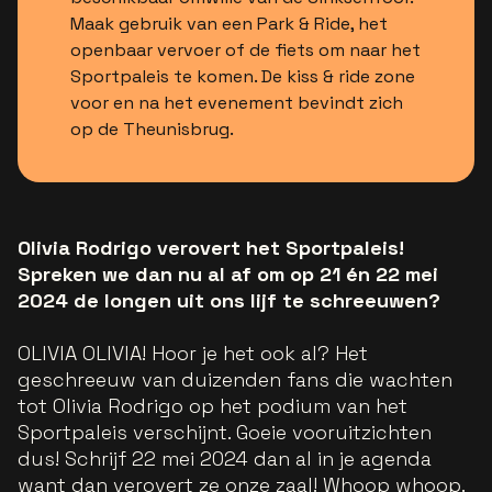
Maak gebruik van een Park & Ride, het
openbaar vervoer of de fiets om naar het
Sportpaleis te komen. De kiss & ride zone
voor en na het evenement bevindt zich
op de Theunisbrug.
Olivia Rodrigo verovert het Sportpaleis!
Spreken we dan nu al af om op 21 én 22 mei
2024 de longen uit ons lijf te schreeuwen?
OLIVIA OLIVIA! Hoor je het ook al? Het
geschreeuw van duizenden fans die wachten
tot Olivia Rodrigo op het podium van het
Sportpaleis verschijnt. Goeie vooruitzichten
dus! Schrijf 22 mei 2024 dan al in je agenda
want dan verovert ze onze zaal! Whoop whoop.