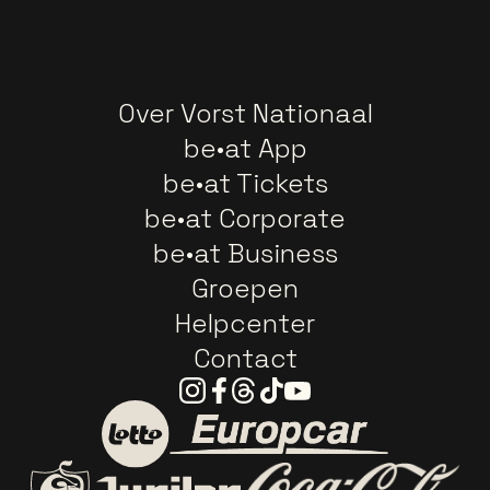
Over Vorst Nationaal
be•at App
be•at Tickets
be•at Corporate
be•at Business
Groepen
Helpcenter
Contact
Instagram
Facebook
Threads
Tiktok
Youtube
Ga naar de website van E
Ga naar de website van Lotto