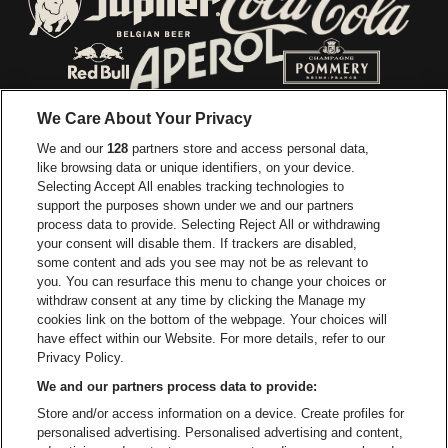
Ga naar de webs
Ga naar de website van Jupiler
Ga naar de website van Red Bull
Ga naar de we
Ga naar de website van Het log
We Care About Your Privacy
Ga naar de websi
We and our
128
partners store and access personal data,
Ga naar de website van Het logo van Jame
like browsing data or unique identifiers, on your device.
Selecting Accept All enables tracking technologies to
Ga naar de website van Croky
Ga naar de website van B
support the purposes shown under we and our partners
process data to provide. Selecting Reject All or withdrawing
your consent will disable them. If trackers are disabled,
Ga naar de website van Le Soir
Ga naar de webs
some content and ads you see may not be as relevant to
you. You can resurface this menu to change your choices or
withdraw consent at any time by clicking the Manage my
cookies link on the bottom of the webpage. Your choices will
Vorst Nationaal is een deel van
be•at
Ga naar de website van Radi
have effect within our Website. For more details, refer to our
Vorst Nationaal
Privacy Policy.
Victor Rousseaulaan 208, 1190 Vorst
We and our partners process data to provide:
Be-At Venues
Store and/or access information on a device. Create profiles for
Schijnpoortweg 119, 2170 Antwerpen
personalised advertising. Personalised advertising and content,
BTW (BE) 0461.051.688 - RPR Antwerpen