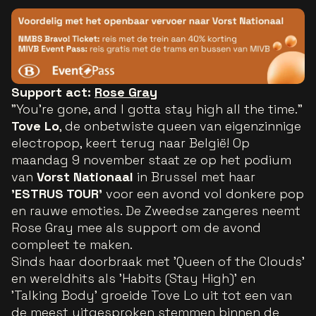
Support act:
Rose Gray
"You're gone, and I gotta stay high all the time."
Tove Lo
, de onbetwiste queen van eigenzinnige
electropop, keert terug naar België! Op
maandag 9 november staat ze op het podium
van
Vorst Nationaal
in Brussel met haar
'ESTRUS TOUR'
voor een avond vol donkere pop
en rauwe emoties. De Zweedse zangeres neemt
Rose Gray mee als support om de avond
compleet te maken.
Sinds haar doorbraak met 'Queen of the Clouds'
en wereldhits als 'Habits (Stay High)' en
'Talking Body' groeide Tove Lo uit tot een van
de meest uitgesproken stemmen binnen de