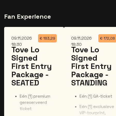
Fan Experience
ma
ma
09.11.2026
09.11.2026
€
183,29
€
172,08
18:30
18:30
Tove Lo
Tove Lo
Signed
Signed
First Entry
First Entry
Package -
Package -
SEATED
STANDING
Eén (1) premium
Eén (1) GA-ticket
gereserveerd
Eén (1) exclusieve
ticket
VIP-tourprint,