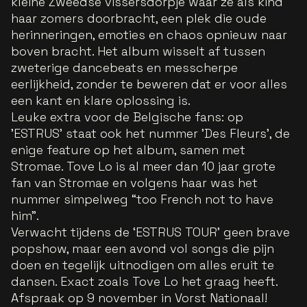
kleine Zweedse vissersdorpje waar ze als kind
haar zomers doorbracht, een plek die oude
herinneringen, emoties en chaos opnieuw naar
boven bracht. Het album wisselt af tussen
zweterige dancebeats en messcherpe
eerlijkheid, zonder te beweren dat er voor alles
een kant en klare oplossing is.
Leuke extra voor de Belgische fans: op
'ESTRUS' staat ook het nummer 'Des Fleurs', de
enige feature op het album, samen met
Stromae. Tove Lo is al meer dan 10 jaar grote
fan van Stromae en volgens haar was het
nummer simpelweg “too French not to have
him”.
Verwacht tijdens de ‘ESTRUS TOUR’ geen brave
popshow, maar een avond vol songs die pijn
doen en tegelijk uitnodigen om alles eruit te
dansen. Exact zoals Tove Lo het graag heeft.
Afspraak op 9 november in Vorst Nationaal!