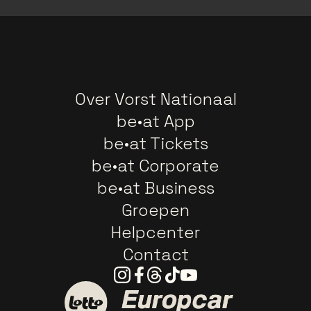
Over Vorst Nationaal
be•at App
be•at Tickets
be•at Corporate
be•at Business
Groepen
Helpcenter
Contact
Instagram
Facebook
Threads
Tiktok
Youtube