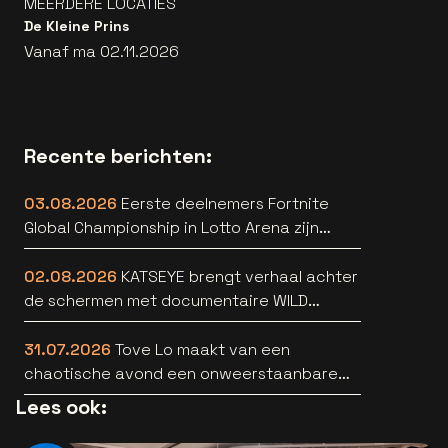
MEERDERE LOCATIES
De Kleine Prins
Vanaf ma 02.11.2026
Recente berichten:
03.08.2026
Eerste deelnemers Fortnite
Global Championship in Lotto Arena zijn
bekend
02.08.2026
KATSEYE brengt verhaal achter
de schermen met documentaire WILD
HEARTS [trailer]
31.07.2026
Tove Lo maakt van een
chaotische avond een onweerstaanbare
popsong
Lees ook: