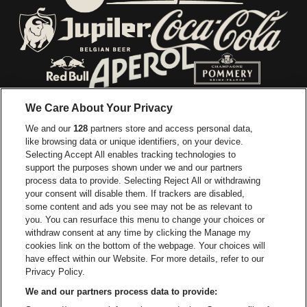
Ga naar de website van E
Ga naar de website van Lotto
Ga naar de webs
Ga naar de website van Jupiler
Ga naar de website van Red Bull
Ga naar de we
Ga naar de website van Het log
We Care About Your Privacy
Ga naar de websi
We and our
128
partners store and access personal data,
Ga naar de website van Het logo van Jame
like browsing data or unique identifiers, on your device.
Selecting Accept All enables tracking technologies to
Ga naar de website van Croky
Ga naar de website van B
support the purposes shown under we and our partners
process data to provide. Selecting Reject All or withdrawing
your consent will disable them. If trackers are disabled,
Ga naar de website van Le Soir
Ga naar de webs
some content and ads you see may not be as relevant to
you. You can resurface this menu to change your choices or
withdraw consent at any time by clicking the Manage my
cookies link on the bottom of the webpage. Your choices will
Vorst Nationaal is een deel van
be•at
Ga naar de website van Radi
have effect within our Website. For more details, refer to our
Vorst Nationaal
Privacy Policy.
Victor Rousseaulaan 208, 1190 Vorst
We and our partners process data to provide:
Be-At Venues