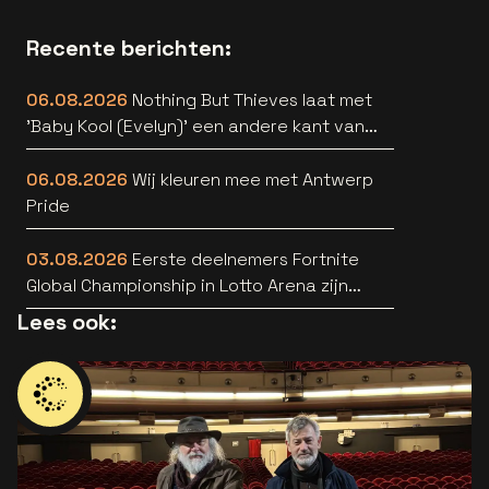
Recente berichten:
06.08.2026
Nothing But Thieves laat met
'Baby Kool (Evelyn)' een andere kant van
zich horen [video]
06.08.2026
Wij kleuren mee met Antwerp
Pride
03.08.2026
Eerste deelnemers Fortnite
Global Championship in Lotto Arena zijn
bekend
Lees ook: