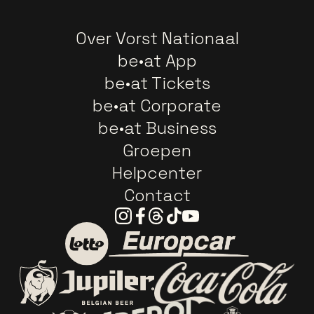
Over Vorst Nationaal
be•at App
be•at Tickets
be•at Corporate
be•at Business
Groepen
Helpcenter
Contact
Instagram
Facebook
Threads
Tiktok
Youtube
Ga naar de website van E
Ga naar de website van Lotto
Ga naar de webs
Ga naar de website van Jupiler