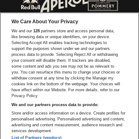
Ga naar de website van Red Bull
Ga naar de we
Ga naar de website van Het log
We Care About Your Privacy
Ga naar de websi
We and our
128
partners store and access personal data,
Ga naar de website van Het logo van Jame
like browsing data or unique identifiers, on your device.
Selecting Accept All enables tracking technologies to
Ga naar de website van Croky
Ga naar de website van B
support the purposes shown under we and our partners
process data to provide. Selecting Reject All or withdrawing
your consent will disable them. If trackers are disabled,
Ga naar de website van Le Soir
Ga naar de webs
some content and ads you see may not be as relevant to
you. You can resurface this menu to change your choices or
withdraw consent at any time by clicking the Manage my
cookies link on the bottom of the webpage. Your choices will
Vorst Nationaal is een deel van
be•at
Ga naar de website van Radi
have effect within our Website. For more details, refer to our
Vorst Nationaal
Privacy Policy.
Victor Rousseaulaan 208, 1190 Vorst
We and our partners process data to provide:
Be-At Venues
Store and/or access information on a device. Create profiles for
Schijnpoortweg 119, 2170 Antwerpen
personalised advertising. Personalised advertising and content,
BTW (BE) 0461.051.688 - RPR Antwerpen
advertising and content measurement, audience research and
BNP Paribas Fortis - IBAN: BE93 2200 4925 0067 - BIC:
services development.
GEBABEBB
List of Partners (vendors)