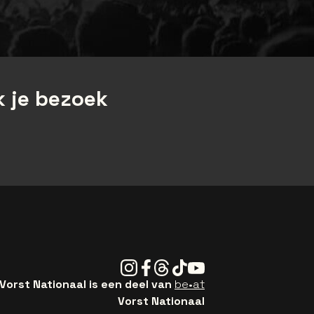
 je bezoek
Instagram
Facebook
Threads
Tiktok
Youtube
Vorst Nationaal is een deel van
be•at
Vorst Nationaal