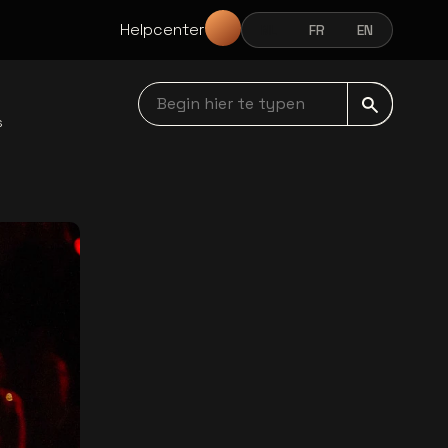
Helpcenter
NL
FR
EN
NEDERLANDS
FRANÇAIS
ENGLISH
Begin hier te typen navbar
s