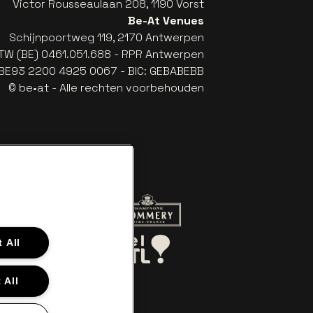
Victor Rousseaulaan 208, 1190 Vorst
Be-At Venues
Schijnpoortweg 119, 2170 Antwerpen
TW (BE) 0461.051.688 - RPR Antwerpen
: BE93 2200 4925 0067 - BIC: GEBABEBB
© be•at - Alle rechten voorbehouden
r de website van Red Bull
Ga naar de website van Champagne
a
Ga naar de website van Het logo van Aperol
 All
aar de website van Le Soir
Ga naar de website van Bel RTL
 All