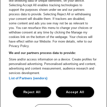
like browsing data or unique identifiers, on your device.
Selecting Accept All enables tracking technologies to
Ga naar de website van Croky
Ga naar de website van B
support the purposes shown under we and our partners
process data to provide. Selecting Reject All or withdrawing
your consent will disable them. If trackers are disabled,
Ga naar de website van Le Soir
Ga naar de webs
some content and ads you see may not be as relevant to
you. You can resurface this menu to change your choices or
withdraw consent at any time by clicking the Manage my
cookies link on the bottom of the webpage. Your choices will
Vorst Nationaal is een deel van
be•at
Ga naar de website van Radi
have effect within our Website. For more details, refer to our
Vorst Nationaal
Privacy Policy.
Victor Rousseaulaan 208, 1190 Vorst
We and our partners process data to provide:
Be-At Venues
Store and/or access information on a device. Create profiles for
Schijnpoortweg 119, 2170 Antwerpen
personalised advertising. Personalised advertising and content,
BTW (BE) 0461.051.688 - RPR Antwerpen
advertising and content measurement, audience research and
BNP Paribas Fortis - IBAN: BE93 2200 4925 0067 - BIC:
services development.
GEBABEBB
List of Partners (vendors)
© be•at - Alle rechten voorbehouden
Reject All
Accept All
Proclaimer
Cookies
Manage my cookies
Privacy
Algemene voorwaarden