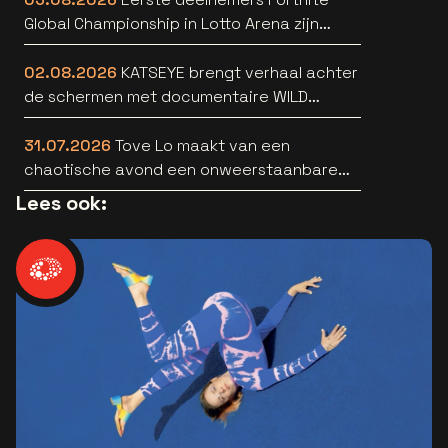
Global Championship in Lotto Arena zijn
bekend
02.08.2026
KATSEYE brengt verhaal achter
de schermen met documentaire WILD
HEARTS [trailer]
31.07.2026
Tove Lo maakt van een
chaotische avond een onweerstaanbare
popsong
Lees ook: