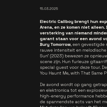
15.03.2025
Electric Callboy brengt hun ex
Arena, en ze komen niet alleen.
versterking van niemand minde
garant staan voor een avond vo
Bury Tomorrow
, een gevestigde
rauwe intensiteit en melodisch
Sun' (2023) bewezen ze opnieuw
scene zijn. Hun furieuze gitaarr
special guest voor deze tour. De
You Haunt Me, with That Same Pa
De avond wordt op gang getra
en elektronica tot een explosi
high-energy performance hebben
de spannendste acts van het m