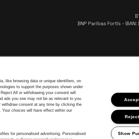
B
BNP Paribas Fortis - IBAN
, like browsing data or unique identifiers, on
chnologies to support the purposes shown under
Reject All or withdrawing your consent will
uropcar
Ga naa
Ga naar de website van Coca-Col
Ga naar de website van Jupiler
and ads you see may not be as relevant to you.
Accept
 withdraw consent at any time by clicking the
ar de website van Het logo van Lillet in off-white
Your choices will have effect within our
Ga naar de website van Croky
Ga n
Ga naar de website van Bruzz
o van Jameson in offwhite
Reject
Ga naar de website van Radio Contact
Show Pu
files for personalised advertising. Personalised