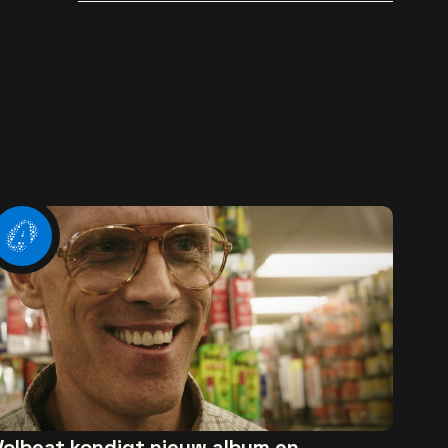
popsong
Volbeat kondigt nieuw album en