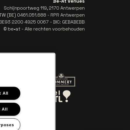
Be-At Venues
Schijnpoortweg 119, 2170 Antwerpen
TW (BE) 0461.051.688 - RPR Antwerpen
: BE93 2200 4925 0067 - BIC: GEBABEBB
© be•at - Alle rechten voorbehouden
r de website van Red Bull
Ga naar de website van Champagne
a
Ga naar de website van Het logo van Aperol
 All
aar de website van Le Soir
Ga naar de website van Bel RTL
 All
rposes