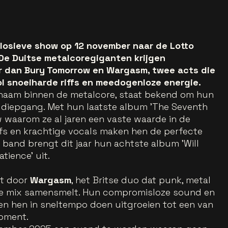
plosieve show op 12 november naar de Lotto
 De Duitse metalcoregiganten krijgen
r dan Bury Tomorrow en Wargasm, twee acts die
l snoeiharde riffs en meedogenloze energie.
 naam binnen de metalcore, staat bekend om hun
e diepgang. Met hun laatste album 'The Seventh
 waarom ze al jaren een vaste waarde in de
iffs en krachtige vocals maken hen de perfecte
 band brengt dit jaar hun achtste album 'Will
tience' uit.
pt door
Wargasm
, het Britse duo dat punk, metal
eve mix samensmelt. Hun compromisloze sound en
 hen in sneltempo doen uitgroeien tot een van
oment.