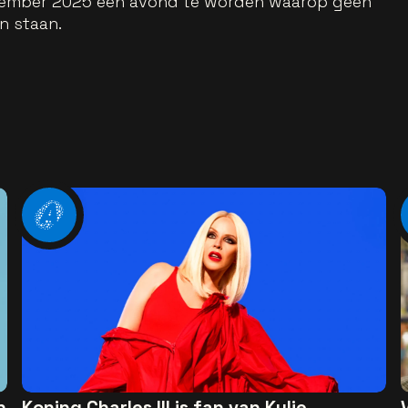
ovember 2025 een avond te worden waarop geen
en staan.
n
Koning Charles III is fan van Kylie