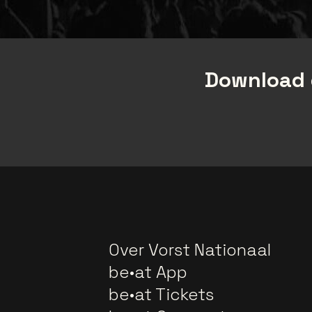
Download 
Over Vorst Nationaal
be•at App
be•at Tickets