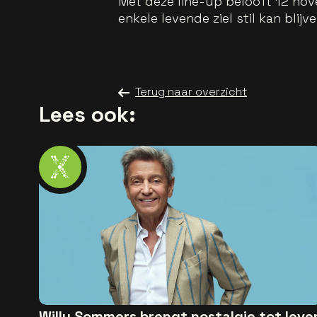
Met deze line-up belooft 12 n
enkele levende ziel stil kan blijv
Terug naar overzicht
Lees ook:
Willy Sommers brengt nostalgie tot leve