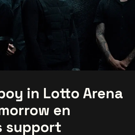
lboy in Lotto Arena
omorrow en
 support