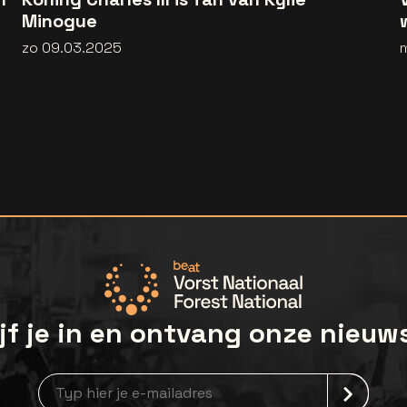
Minogue
zo 09.03.2025
jf je in en ontvang onze nieuw
Nieuwsbrief aanmelding