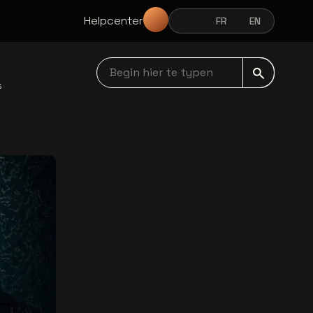
Helpcenter
NL
FR
EN
NEDERLANDS
FRANÇAIS
ENGLISH
Begin hier te typen navbar
s