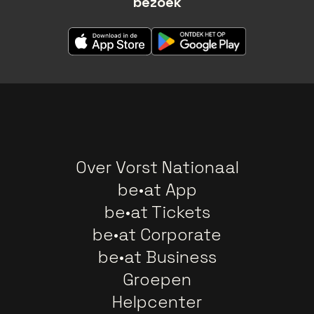
bezoek
Over Vorst Nationaal
be•at App
be•at Tickets
be•at Corporate
be•at Business
Groepen
Helpcenter