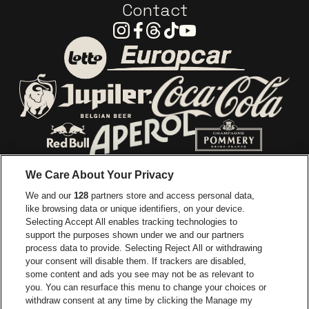
Contact
Instagram
Facebook
Threads
Tiktok
Youtube
Ga naar de website van E
Ga naar de website van Lotto
Ga naar de webs
Ga naar de website van Jupiler
Ga naar de website van Red Bull
Ga naar de we
Ga naar de website van Het log
We Care About Your Privacy
Ga naar de websi
We and our
128
partners store and access personal data,
Ga naar de website van Het logo van Jame
like browsing data or unique identifiers, on your device.
Selecting Accept All enables tracking technologies to
Ga naar de website van Croky
Ga naar de website van B
support the purposes shown under we and our partners
process data to provide. Selecting Reject All or withdrawing
your consent will disable them. If trackers are disabled,
Ga naar de website van Le Soir
Ga naar de webs
some content and ads you see may not be as relevant to
you. You can resurface this menu to change your choices or
withdraw consent at any time by clicking the Manage my