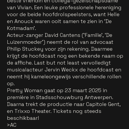
beste vriendin en collega-gezelschapsdame
van Vivian. Een leuke professionele hereniging
voor de beide hoofdrolspeelsters, want Helle
en Anouck waren ooit samen te zien in ‘De
Kotmadam’.
Acteur-zanger David Cantens (‘Familie’, ‘De
Luizenmoeder’) neemt de rol van advocaat
Philip Stuckey voor zijn rekening. Daarmee
krijgt de hoofdcast nog een bekende naam op
de affiche. Last but not least vervolledigt
musicalacteur Jervin Weckx de hoofdcast en
neemt hij kameleongewijs verschillende rollen
op.
Pretty Woman gaat op 23 maart 2025 in
première in Stadsschouwburg Antwerpen.
Daarna trekt de productie naar Capitole Gent,
en Trixxo Theater. Tickets nog steeds
beschikbaar!
>AC