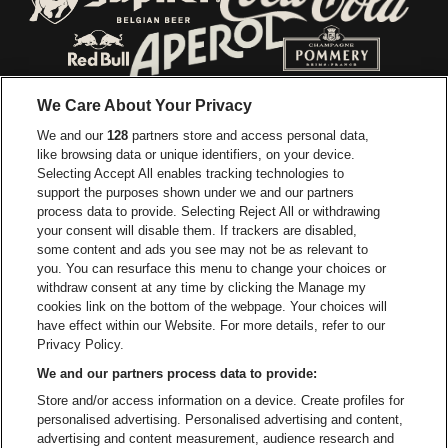
Ga naar de webs
Ga naar de website van Jupiler
Ga naar de website van Red Bull
Ga naar de we
Ga naar de website van Het log
We Care About Your Privacy
Ga naar de websi
We and our
128
partners store and access personal data,
Ga naar de website van Het logo van Jame
like browsing data or unique identifiers, on your device.
Selecting Accept All enables tracking technologies to
Ga naar de website van Croky
Ga naar de website van B
support the purposes shown under we and our partners
process data to provide. Selecting Reject All or withdrawing
your consent will disable them. If trackers are disabled,
Ga naar de website van Le Soir
Ga naar de webs
some content and ads you see may not be as relevant to
you. You can resurface this menu to change your choices or
withdraw consent at any time by clicking the Manage my
cookies link on the bottom of the webpage. Your choices will
Vorst Nationaal is een deel van
be•at
Ga naar de website van Radi
have effect within our Website. For more details, refer to our
Vorst Nationaal
Privacy Policy.
Victor Rousseaulaan 208, 1190 Vorst
We and our partners process data to provide:
Be-At Venues
Store and/or access information on a device. Create profiles for
Schijnpoortweg 119, 2170 Antwerpen
personalised advertising. Personalised advertising and content,
BTW (BE) 0461.051.688 - RPR Antwerpen
advertising and content measurement, audience research and