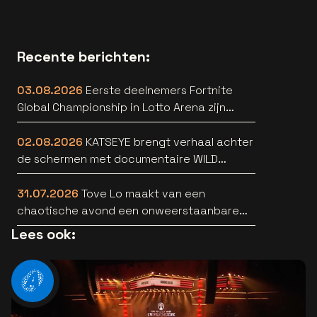
Recente berichten:
03.08.2026
Eerste deelnemers Fortnite
Global Championship in Lotto Arena zijn
bekend
02.08.2026
KATSEYE brengt verhaal achter
de schermen met documentaire WILD
HEARTS [trailer]
31.07.2026
Tove Lo maakt van een
chaotische avond een onweerstaanbare
popsong
Lees ook: