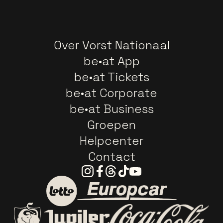
Over Vorst Nationaal
be•at App
be•at Tickets
be•at Corporate
be•at Business
Groepen
Helpcenter
Contact
Instagram
Facebook
Threads
Tiktok
Youtube
Ga naar de website van E
Ga naar de website van Lotto