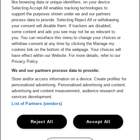
like browsing data or unique identifiers, on your device.
Selecting Accept All enables tracking technologies to
Ga naar de website van Croky
Ga naar de website van B
support the purposes shown under we and our partners
process data to provide. Selecting Reject All or withdrawing
your consent will disable them. If trackers are disabled,
Ga naar de website van Le Soir
Ga naar de webs
some content and ads you see may not be as relevant to
you. You can resurface this menu to change your choices or
withdraw consent at any time by clicking the Manage my
cookies link on the bottom of the webpage. Your choices will
Vorst Nationaal is een deel van
be•at
Ga naar de website van Radi
have effect within our Website. For more details, refer to our
Vorst Nationaal
Privacy Policy.
Victor Rousseaulaan 208, 1190 Vorst
We and our partners process data to provide:
Be-At Venues
Store and/or access information on a device. Create profiles for
Schijnpoortweg 119, 2170 Antwerpen
personalised advertising. Personalised advertising and content,
BTW (BE) 0461.051.688 - RPR Antwerpen
advertising and content measurement, audience research and
BNP Paribas Fortis - IBAN: BE93 2200 4925 0067 - BIC:
services development.
GEBABEBB
List of Partners (vendors)
© be•at - Alle rechten voorbehouden
Reject All
Accept All
Proclaimer
Cookies
Manage my cookies
Privacy
Algemene voorwaarden