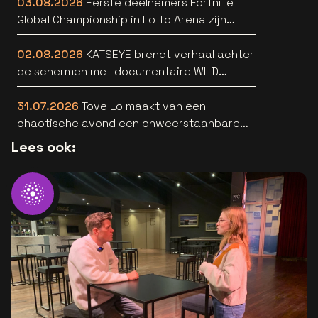
03.08.2026
Eerste deelnemers Fortnite
Global Championship in Lotto Arena zijn
bekend
02.08.2026
KATSEYE brengt verhaal achter
de schermen met documentaire WILD
HEARTS [trailer]
31.07.2026
Tove Lo maakt van een
chaotische avond een onweerstaanbare
popsong
Lees ook: