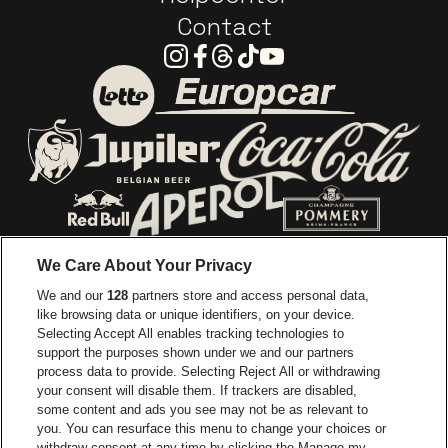
Contact
Instagram
Facebook
Threads
Tiktok
Youtube
Ga naar de website van E
Ga naar de website van Lotto
Ga naar de webs
Ga naar de website van Jupiler
Ga naar de website van Red Bull
Ga naar de we
Ga naar de website van Het log
We Care About Your Privacy
Ga naar de websi
We and our
128
partners store and access personal data,
Ga naar de website van Het logo van Jame
like browsing data or unique identifiers, on your device.
Selecting Accept All enables tracking technologies to
Ga naar de website van Croky
Ga naar de website van B
support the purposes shown under we and our partners
process data to provide. Selecting Reject All or withdrawing
your consent will disable them. If trackers are disabled,
Ga naar de website van Le Soir
Ga naar de webs
some content and ads you see may not be as relevant to
you. You can resurface this menu to change your choices or
withdraw consent at any time by clicking the Manage my