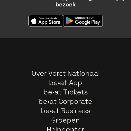
bezoek
Over Vorst Nationaal
be•at App
be•at Tickets
be•at Corporate
be•at Business
Groepen
Helpcenter