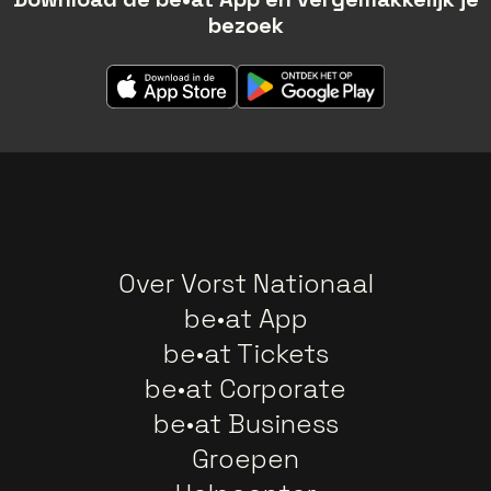
bezoek
Over Vorst Nationaal
be•at App
be•at Tickets
be•at Corporate
be•at Business
Groepen