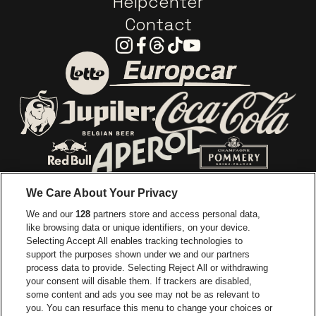
Helpcenter
Contact
Instagram
Facebook
Threads
Tiktok
Youtube
Ga naar de website van E
Ga naar de website van Lotto
Ga naar de webs
Ga naar de website van Jupiler
Ga naar de website van Red Bull
Ga naar de we
Ga naar de website van Het log
We Care About Your Privacy
Ga naar de websi
We and our
128
partners store and access personal data,
Ga naar de website van Het logo van Jame
like browsing data or unique identifiers, on your device.
Selecting Accept All enables tracking technologies to
Ga naar de website van Croky
Ga naar de website van B
support the purposes shown under we and our partners
process data to provide. Selecting Reject All or withdrawing
your consent will disable them. If trackers are disabled,
Ga naar de website van Le Soir
Ga naar de webs
some content and ads you see may not be as relevant to
you. You can resurface this menu to change your choices or