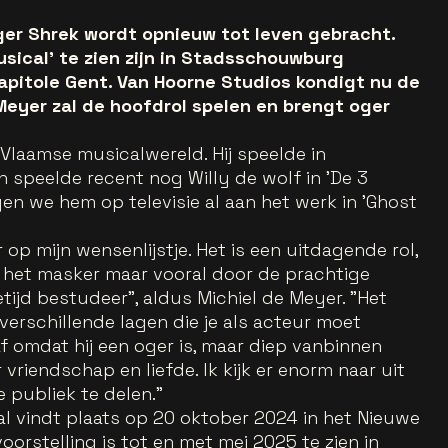
ger Shrek wordt opnieuw tot leven gebracht.
usical' te zien zijn in Stadsschouwburg
apitole Gent. Van Hoorne Studios kondigt nu de
 Meyer zal de hoofdrol spelen en brengt oger
 Vlaamse musicalwereld. Hij speelde in
en speelde recent nog Willy de wolf in 'De 3
en we hem op televisie al aan het werk in 'Ghost
 op mijn wensenlijstje. Het is een uitdagende rol,
 het masker maar vooral door de prachtige
etijd bestudeer”, aldus Michiel de Meyer. "Het
verschillende lagen die je als acteur moet
 omdat hij een oger is, maar diep vanbinnen
r vriendschap en liefde. Ik kijk er enorm naar uit
 publiek te delen."
l vindt plaats op 20 oktober 2024 in het Nieuwe
oorstelling is tot en met mei 2025 te zien in