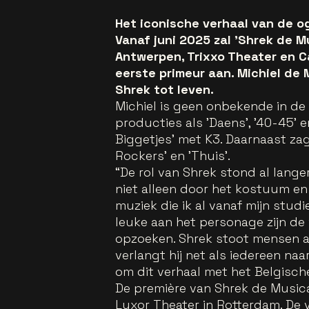
Het iconische verhaal van de o
Vanaf juni 2025 zal 'Shrek de M
Antwerpen, Trixxo Theater en C
eerste primeur aan. Michiel de
Shrek tot leven.
Michiel is geen onbekende in de
producties als 'Daens', '40-45' 
Biggetjes' met K3. Daarnaast zag
Rockers' en 'Thuis'.
“De rol van Shrek stond al langer
niet alleen door het kostuum en
muziek die ik al vanaf mijn studi
leuke aan het personage zijn de 
opzoeken. Shrek stoot mensen af
verlangt hij net als iedereen naa
om dit verhaal met het Belgische
De première van Shrek de Musica
Luxor Theater in Rotterdam. De v