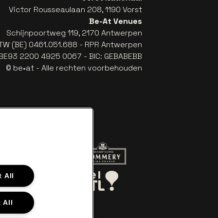
Victor Rousseaulaan 208, 1190 Vorst
Be-At Venues
Schijnpoortweg 119, 2170 Antwerpen
TW (BE) 0461.051.688 - RPR Antwerpen
: BE93 2200 4925 0067 - BIC: GEBABEBB
© be•at - Alle rechten voorbehouden
r de website van Red Bull
Ga naar de website van Champagne
a
Ga naar de website van Het logo van Aperol
 All
aar de website van Le Soir
Ga naar de website van Bel RTL
 All