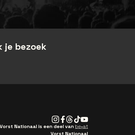
 je bezoek
Instagram
Facebook
Threads
Tiktok
Youtube
Vorst Nationaal is een deel van
be•at
Vorst Nationaal