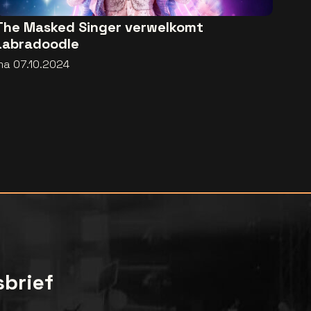
The Masked Singer verwelkomt
Labradoodle
ma 07.10.2024
sbrief