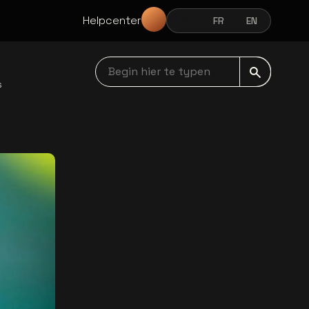
Helpcenter
NL
FR
EN
NEDERLANDS
FRANÇAIS
ENGLISH
Begin hier te typen navbar
s