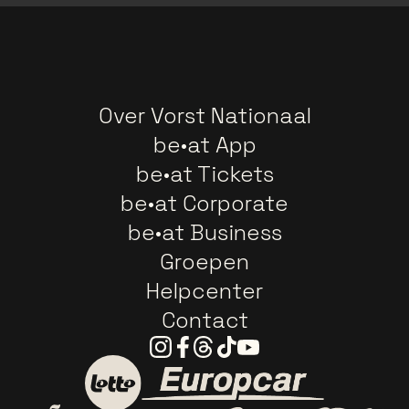
Over Vorst Nationaal
be•at App
be•at Tickets
be•at Corporate
be•at Business
Groepen
Helpcenter
Contact
Instagram
Facebook
Threads
Tiktok
Youtube