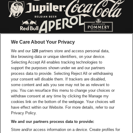
Ga naar de website van E
Ga naar de website van Lotto
Ga naar de webs
Ga naar de website van Jupiler
Ga naar de website van Red Bull
Ga naar de we
Ga naar de website van Het log
We Care About Your Privacy
Ga naar de websi
We and our
128
partners store and access personal data,
Ga naar de website van Het logo van Jame
like browsing data or unique identifiers, on your device.
Selecting Accept All enables tracking technologies to
Ga naar de website van Croky
Ga naar de website van B
support the purposes shown under we and our partners
process data to provide. Selecting Reject All or withdrawing
your consent will disable them. If trackers are disabled,
Ga naar de website van Le Soir
Ga naar de webs
some content and ads you see may not be as relevant to
you. You can resurface this menu to change your choices or
withdraw consent at any time by clicking the Manage my
cookies link on the bottom of the webpage. Your choices will
Vorst Nationaal is een deel van
be•at
Ga naar de website van Radi
have effect within our Website. For more details, refer to our
Vorst Nationaal
Privacy Policy.
Victor Rousseaulaan 208, 1190 Vorst
We and our partners process data to provide:
Be-At Venues
Store and/or access information on a device. Create profiles for
Schijnpoortweg 119, 2170 Antwerpen