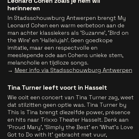
Leonard Cohen zoals je hem wil
herinneren
In Stadsschouwburg Antwerpen brengt My
Leonard Cohen een warm eerbetoon aan de
man achter klassiekers als 'Suzanne', 'Bird on
the Wire' en 'Hallelujah'. Geen goedkope
imitatie, maar een respectvolle en
meeslepende ode aan Cohens unieke stem,
melancholie en tijdloze songs.
→
Meer info via Stadsschouwburg Antwerpen
Tina Turner leeft voort in Hasselt
Wie ooit een concert van Tina Turner zag, weet
dat stilzitten geen optie was. Tina Turner by
This is Tina brengt diezelfde power, présence
en hits naar Trixxo Theater Hasselt. Denk aan
'Proud Mary', 'Simply the Best' en 'What’s Love
Got to Do with It' gebracht met vuur,