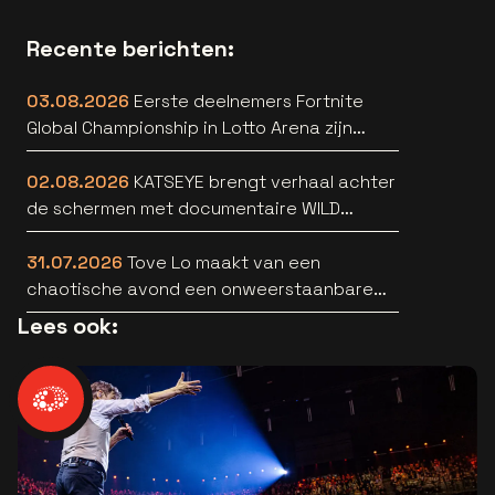
Recente berichten:
03.08.2026
Eerste deelnemers Fortnite
Global Championship in Lotto Arena zijn
bekend
02.08.2026
KATSEYE brengt verhaal achter
de schermen met documentaire WILD
HEARTS [trailer]
31.07.2026
Tove Lo maakt van een
chaotische avond een onweerstaanbare
popsong
Lees ook: