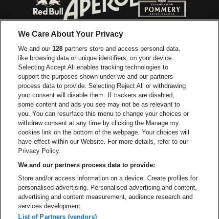
Ga naar de website van Red Bull
Ga naar de we
Ga naar de website van Het log
We Care About Your Privacy
Ga naar de websi
We and our
128
partners store and access personal data,
Ga naar de website van Het logo van Jame
like browsing data or unique identifiers, on your device.
Selecting Accept All enables tracking technologies to
Ga naar de website van Croky
Ga naar de website van B
support the purposes shown under we and our partners
process data to provide. Selecting Reject All or withdrawing
your consent will disable them. If trackers are disabled,
Ga naar de website van Le Soir
Ga naar de webs
some content and ads you see may not be as relevant to
you. You can resurface this menu to change your choices or
withdraw consent at any time by clicking the Manage my
cookies link on the bottom of the webpage. Your choices will
Vorst Nationaal is een deel van
be•at
Ga naar de website van Radi
have effect within our Website. For more details, refer to our
Vorst Nationaal
Privacy Policy.
Victor Rousseaulaan 208, 1190 Vorst
We and our partners process data to provide:
Be-At Venues
Store and/or access information on a device. Create profiles for
Schijnpoortweg 119, 2170 Antwerpen
personalised advertising. Personalised advertising and content,
BTW (BE) 0461.051.688 - RPR Antwerpen
advertising and content measurement, audience research and
BNP Paribas Fortis - IBAN: BE93 2200 4925 0067 - BIC:
services development.
GEBABEBB
List of Partners (vendors)