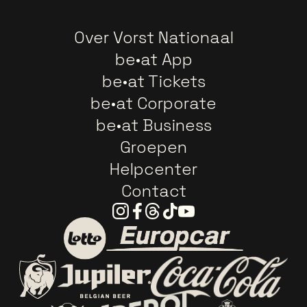
Over Vorst Nationaal
be•at App
be•at Tickets
be•at Corporate
be•at Business
Groepen
Helpcenter
Contact
Instagram
Facebook
Threads
Tiktok
Youtube
Ga naar de website van E
Ga naar de website van Lotto
Ga naar de webs
Ga naar de website van Jupiler