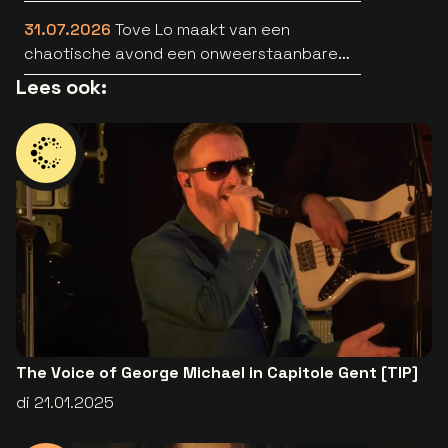
HEARTS [trailer]
31.07.2026
Tove Lo maakt van een
chaotische avond een onweerstaanbare
popsong
Lees ook:
The Voice of George Michael in Capitole Gent [TIP]
di 21.01.2025