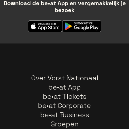
Download de be•at App en vergemakkelijk je
bezoek
Over Vorst Nationaal
be•at App
be•at Tickets
be•at Corporate
be•at Business
Groepen