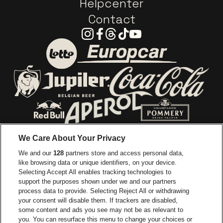
Helpcenter
Contact
Instagram
Facebook
Threads
Tiktok
Youtube
Ga naar de website van E
Ga naar de website van Lotto
Ga naar de webs
Ga naar de website van Jupiler
Ga naar de website van Red Bull
Ga naar de we
Ga naar de website van Het log
We Care About Your Privacy
Ga naar de websi
We and our
128
partners store and access personal data,
Ga naar de website van Het logo van Jame
like browsing data or unique identifiers, on your device.
Selecting Accept All enables tracking technologies to
Ga naar de website van Croky
Ga naar de website van B
support the purposes shown under we and our partners
process data to provide. Selecting Reject All or withdrawing
your consent will disable them. If trackers are disabled,
Ga naar de website van Le Soir
Ga naar de webs
some content and ads you see may not be as relevant to
you. You can resurface this menu to change your choices or