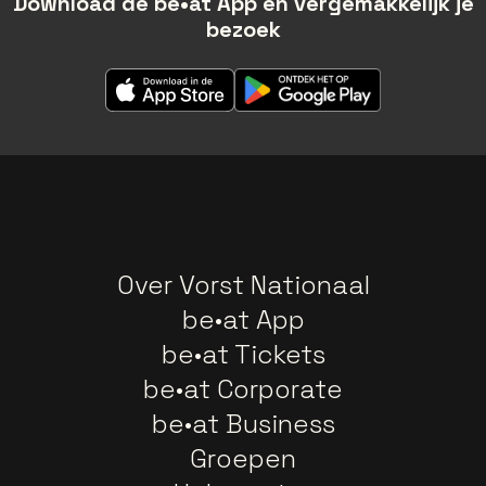
Download de be•at App en vergemakkelijk je
bezoek
Over Vorst Nationaal
be•at App
be•at Tickets
be•at Corporate
be•at Business
Groepen