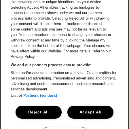
like browsing data or unique identifiers, on your device.
Selecting Accept All enables tracking technologies to
Ga naar de website van Croky
Ga naar de website van B
support the purposes shown under we and our partners
process data to provide. Selecting Reject All or withdrawing
your consent will disable them. If trackers are disabled,
Ga naar de website van Le Soir
Ga naar de webs
some content and ads you see may not be as relevant to
you. You can resurface this menu to change your choices or
withdraw consent at any time by clicking the Manage my
cookies link on the bottom of the webpage. Your choices will
Vorst Nationaal is een deel van
be•at
Ga naar de website van Radi
have effect within our Website. For more details, refer to our
Vorst Nationaal
Privacy Policy.
Victor Rousseaulaan 208, 1190 Vorst
We and our partners process data to provide:
Be-At Venues
Store and/or access information on a device. Create profiles for
Schijnpoortweg 119, 2170 Antwerpen
personalised advertising. Personalised advertising and content,
BTW (BE) 0461.051.688 - RPR Antwerpen
advertising and content measurement, audience research and
BNP Paribas Fortis - IBAN: BE93 2200 4925 0067 - BIC:
services development.
GEBABEBB
List of Partners (vendors)
© be•at - Alle rechten voorbehouden
Reject All
Accept All
Proclaimer
Cookies
Manage my cookies
Privacy
Algemene voorwaarden