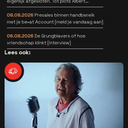
eigenlijk afgesloten. Tot plots Albert
Verlinde belde” [interview]
08.08.2026
Presales binnen handbereik
met je be•at Account [meld je vandaag aan]
06.08.2026
De Grungblavers of hoe
vriendschap klinkt [interview]
Lees ook: