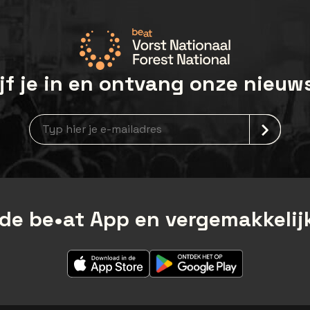
jf je in en ontvang onze nieuw
Nieuwsbrief aanmelding
de be•at App en vergemakkelijk