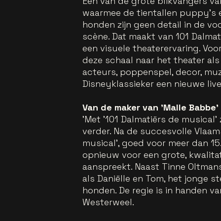
Een van de grote blikvangers va
waarmee de tientallen puppy’s 
honden zijn geen detail in de v
scène. Dat maakt van 101 Dalmat
een visuele theaterervaring. Voo
deze schaal naar het theater als
acteurs, poppenspel, decor, mu
Disneyklassieker een nieuwe liv
Van de maker van 'Malle Babbe'
'Met '101 Dalmatiërs de musical'
verder. Na de succesvolle Vlaam
musical', goed voor meer dan 1
opnieuw voor een grote, kwalita
aanspreekt. Naast Tinne Oltmans
als Daniëlle en Tom, het jonge s
honden. De regie is in handen v
Westerweel.