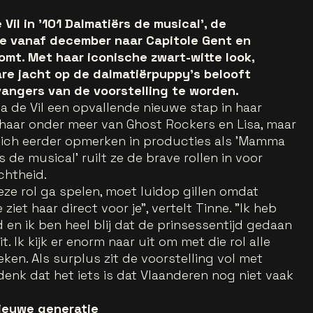
Vil in '101 Dalmatiërs de musical', de
ie vanaf december naar Capitole Gent en
t. Met haar iconische zwart-witte look,
re jacht op de dalmatiërpuppy's belooft
vangers van de voorstelling te worden.
a de Vil een opvallende nieuwe stap in haar
t haar onder meer van Ghost Rockers en Lisa, maar
 zich eerder opmerken in producties als 'Mamma
rs de musical' ruilt ze de brave rollen in voor
echtheid.
deze rol ga spelen, moet luidop gillen omdat
 ziet haar direct voor je", vertelt Tinne. "Ik heb
en ik ben heel blij dat de prinsessentijd gedaan
zit. Ik kijk er enorm naar uit om met die rol alle
ken. Als surplus zit de voorstelling vol met
denk dat het iets is dat Vlaanderen nog niet vaak
nieuwe generatie