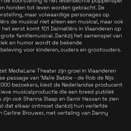
n de voorstelling is het levensechte poppenspel
en honden tot leven worden gebracht. De
oorstelling, maar volwaardige personages op
iërs de musical niet alleen een musical, maar ook
r het eerst komt 101 Dalmatiërs in Vlaanderen op
 grote familiemusical. Dankzij het samenspel van
ziek en humor wordt de bekende
ebeleving voor kinderen, ouders en grootouders.
 zet MediaLane Theater zijn groei in Vlaanderen
se passage van 'Malle Babbe - de Rob de Nijs
5.000 bezoekers, kiest de Nederlandse producent
tieve musicalproductie die een breed publiek
 zijn ook Shanna Slaap en Samir Hassan te zien
tel dat elkaar ontmoet dankzij hun verliefde
an Carline Brouwer, met vertaling van Danny