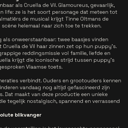
nbaar als Cruella de Vil. Glamoureus, gevaarlijk,
n life: ze is het soort personage dat meteen tot
almatiërs de musical krijgt Tinne Oltmans de
p scène helemaal naar zich toe te trekken.
ig als onweerstaanbaar: twee baasjes vinden
t Cruella de Vil haar zinnen zet op hun puppy’s.
rappige reddingsmissie vol familie, liefde en
ella krijgt die iconische strijd tussen puppy’s
tgesproken Vlaamse toets.
generaties verbindt. Ouders en grootouders kennen
 kinderen vandaag nog altijd gefascineerd zijn
’s. Dat maakt van deze productie een unieke
die tegelijk nostalgisch, spannend en verrassend
olute blikvanger