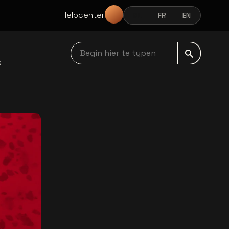
Helpcenter
NL
FR
EN
NEDERLANDS
FRANÇAIS
ENGLISH
Begin hier te typen navbar
s