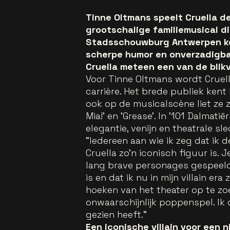
Tinne Oltmans speelt Cruella de 
grootschalige familiemusical d
Stadsschouwburg Antwerpen kom
scherpe humor en onverzadigba
Cruella meteen een van de blik
Voor Tinne Oltmans wordt Cruell
carrière. Het brede publiek ken
ook op de musicalscène liet ze
Mia!' en 'Grease'. In '101 Dalmatië
elegantie, venijn en theatrale sl
"Iedereen aan wie ik zeg dat ik 
Cruella zo’n iconisch figuur is. Je
lang brave personages gespeeld 
is en dat ik nu in mijn villain era 
hoeken van het theater op te zoe
onwaarschijnlijk poppenspel. Ik 
gezien heeft."
Een iconische villain voor een 