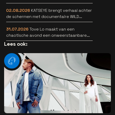
bekend
02.08.2026
KATSEYE brengt verhaal achter
de schermen met documentaire WILD
HEARTS [trailer]
31.07.2026
Tove Lo maakt van een
chaotische avond een onweerstaanbare
popsong
Lees ook: