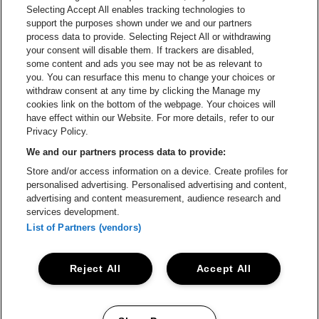
Selecting Accept All enables tracking technologies to
Ga naar de website van Croky
Ga naar de website van B
support the purposes shown under we and our partners
process data to provide. Selecting Reject All or withdrawing
your consent will disable them. If trackers are disabled,
Ga naar de website van Le Soir
Ga naar de webs
some content and ads you see may not be as relevant to
you. You can resurface this menu to change your choices or
withdraw consent at any time by clicking the Manage my
cookies link on the bottom of the webpage. Your choices will
Vorst Nationaal is een deel van
be•at
Ga naar de website van Radi
have effect within our Website. For more details, refer to our
Vorst Nationaal
Privacy Policy.
Victor Rousseaulaan 208, 1190 Vorst
We and our partners process data to provide:
Be-At Venues
Store and/or access information on a device. Create profiles for
Schijnpoortweg 119, 2170 Antwerpen
personalised advertising. Personalised advertising and content,
BTW (BE) 0461.051.688 - RPR Antwerpen
advertising and content measurement, audience research and
BNP Paribas Fortis - IBAN: BE93 2200 4925 0067 - BIC:
services development.
GEBABEBB
List of Partners (vendors)
© be•at - Alle rechten voorbehouden
Reject All
Accept All
Proclaimer
Cookies
Manage my cookies
Privacy
Algemene voorwaarden