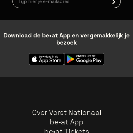
Download de be•at App en vergemakkelijk je
bezoek
Over Vorst Nationaal
be•at App
be•at Tickets