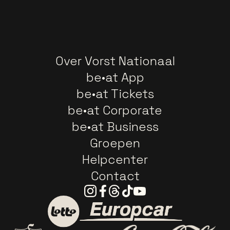
Over Vorst Nationaal
be•at App
be•at Tickets
be•at Corporate
be•at Business
Groepen
Helpcenter
Contact
Instagram
Facebook
Threads
Tiktok
Youtube
Ga naar de website van E