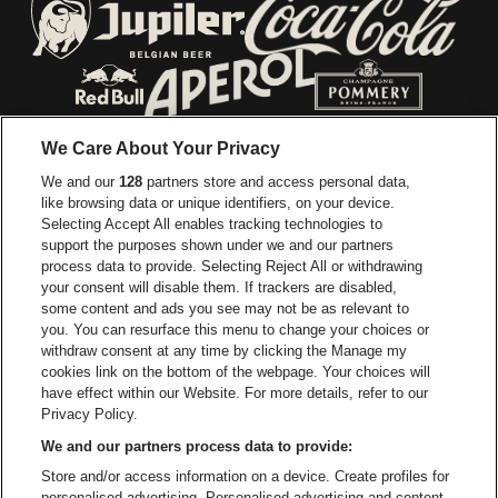
Ga naar de website van Lotto
Ga naar de webs
Ga naar de website van Jupiler
Ga naar de website van Red Bull
Ga naar de we
Ga naar de website van Het log
We Care About Your Privacy
Ga naar de websi
We and our
128
partners store and access personal data,
Ga naar de website van Het logo van Jame
like browsing data or unique identifiers, on your device.
Selecting Accept All enables tracking technologies to
Ga naar de website van Croky
Ga naar de website van B
support the purposes shown under we and our partners
process data to provide. Selecting Reject All or withdrawing
your consent will disable them. If trackers are disabled,
Ga naar de website van Le Soir
Ga naar de webs
some content and ads you see may not be as relevant to
you. You can resurface this menu to change your choices or
withdraw consent at any time by clicking the Manage my
cookies link on the bottom of the webpage. Your choices will
Vorst Nationaal is een deel van
be•at
Ga naar de website van Radi
have effect within our Website. For more details, refer to our
Vorst Nationaal
Privacy Policy.
Victor Rousseaulaan 208, 1190 Vorst
We and our partners process data to provide:
Be-At Venues
Store and/or access information on a device. Create profiles for
Schijnpoortweg 119, 2170 Antwerpen
personalised advertising. Personalised advertising and content,