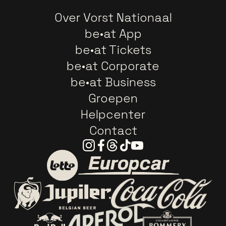
Over Vorst Nationaal
be•at App
be•at Tickets
be•at Corporate
be•at Business
Groepen
Helpcenter
Contact
Instagram
Facebook
Threads
Tiktok
Youtube
Ga naar de website van E
Ga naar de website van Lotto
Ga naar de webs
Ga naar de website van Jupiler