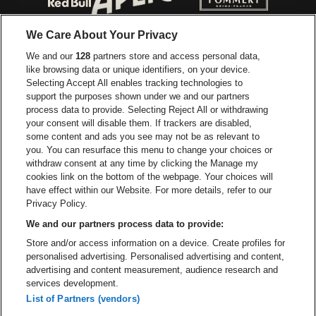
Ga naar de website van Red Bull
Ga naar de we
Ga naar de website van Het log
We Care About Your Privacy
Ga naar de websi
We and our
128
partners store and access personal data,
Ga naar de website van Het logo van Jame
like browsing data or unique identifiers, on your device.
Selecting Accept All enables tracking technologies to
Ga naar de website van Croky
Ga naar de website van B
support the purposes shown under we and our partners
process data to provide. Selecting Reject All or withdrawing
your consent will disable them. If trackers are disabled,
Ga naar de website van Le Soir
Ga naar de webs
some content and ads you see may not be as relevant to
you. You can resurface this menu to change your choices or
withdraw consent at any time by clicking the Manage my
cookies link on the bottom of the webpage. Your choices will
Vorst Nationaal is een deel van
be•at
Ga naar de website van Radi
have effect within our Website. For more details, refer to our
Vorst Nationaal
Privacy Policy.
Victor Rousseaulaan 208, 1190 Vorst
We and our partners process data to provide:
Be-At Venues
Store and/or access information on a device. Create profiles for
Schijnpoortweg 119, 2170 Antwerpen
personalised advertising. Personalised advertising and content,
BTW (BE) 0461.051.688 - RPR Antwerpen
advertising and content measurement, audience research and
BNP Paribas Fortis - IBAN: BE93 2200 4925 0067 - BIC:
services development.
GEBABEBB
List of Partners (vendors)
© be•at - Alle rechten voorbehouden