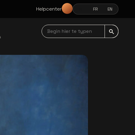
Helpcenter
NL
FR
EN
NEDERLANDS
FRANÇAIS
ENGLISH
Begin hier te typen navbar
s