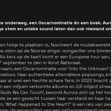
de onderweg, een Oscarnominatie én een boek. Auror
ge stem en unieke sound laten dan ook niemand on
n een hokje te plaatsen is, fascineert de muziekwere
nse stem zal de Noorse singer-songwriter ons binn
Als kers op de taart komt er een Europese tour aan,
 september te zien in Vorst Nationaal.
naam, een Oscarnominatie voor 'Into the Unknown' (
nzeloos. Haar authentieke alternatieve popsongs, kr
r al snel een hechte schare fans. In 2022 bracht z
n een miljoen verkochte albums en 2,6 miljard stre
 Gods We Can Touch', bevond Aurora zich op het ho
oerde ze een gevecht tussen haar verstand en haar h
um. ‘What Happened to the Heart?’ is een reis van zw
, naar de eenwording van een gefragmenteerd perso