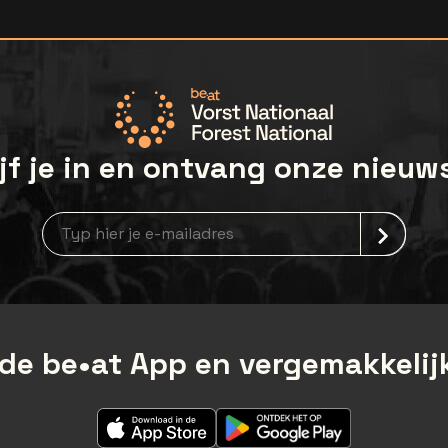
jf je in en ontvang onze nieuw
Nieuwsbrief aanmelding
de be•at App en vergemakkelijk