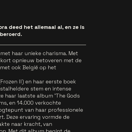
a deed het allemaal al, en ze is
beroerd.
ld met haar unieke charisma. Met
enkort opnieuw betoveren met de
 met ook België op het
Frozen II) en haar eerste boek
istalheldere stem en intense
e haar laatste album 'The Gods
ams, en 14.000 verkochte
ogtepunt van haar professionele
art. Deze ervaring vormde de
akte naar kracht, van
on. Met dit album begint de