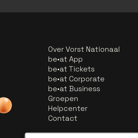
Over Vorst Nationaal
be•at App
be•at Tickets
be•at Corporate
be•at Business
Groepen
Helpcenter
Contact