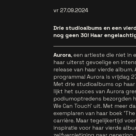
vr 27.09.2024
Drie studioalbums en een vier
nog geen 30! Haar engelachti
Aurora
, een artieste die niet i
haar uiterst gevoelige en inte
release van haar vierde album. 
programma! Aurora is vrijdag 27
Met drie studioalbums op haar 
lijkt het succes van Aurora gre
podiumoptredens bezorgden haa
We Can Touch' uit. Met meer da
exemplaren van haar boek 'The
carrière. Maar tegelijkertijd v
inspiratie voor haar vierde alb
zelfvernietiging naar genezing