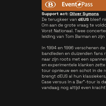
Support act:
Oliver Symons
De terugkeer van
dEUS
bleef n
Om aan de grote vraag te vold
Vorst Nationaal. Twee concerten
leiding van Tom Barman en zij
In 1994 en 1996 verschenen de a
bandleden en duizenden fans r
naar zijn roots met een spannen
en experimentele klanken zette
tour opnieuw een schot in de r
brengt dEUS al hun klassiekers
Case versus In a Bar"-tour is d
vandaag nog altijd even krachti