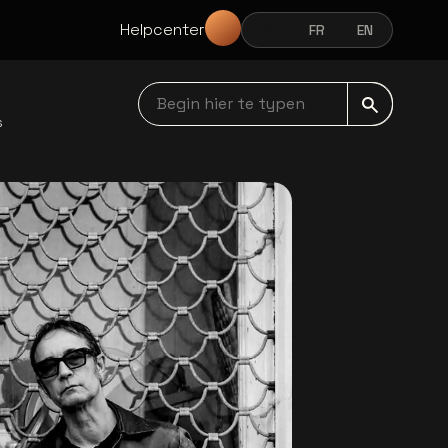
Helpcenter
NL
FR
EN
NEDERLANDS
FRANÇAIS
ENGLISH
Begin hier te typen navbar
s