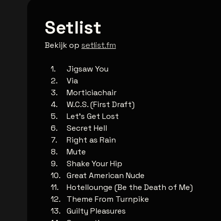
Setlist
Bekijk op
setlist.fm
Jigsaw You
Via
Morticiachair
W.C.S. (First Draft)
Let's Get Lost
Secret Hell
Right as Rain
Mute
Shake Your Hip
Great American Nude
Hotellounge (Be the Death of Me)
Theme From Turnpike
Guilty Pleasures