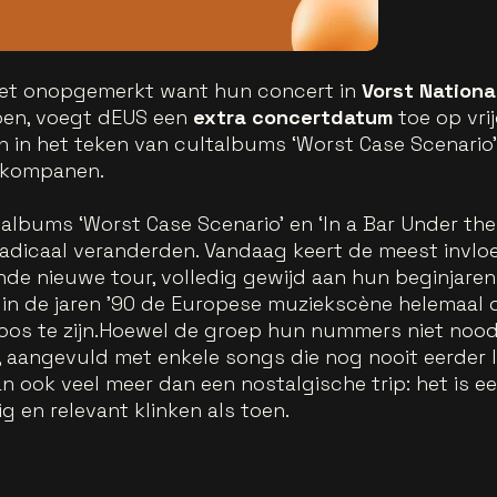
iet onopgemerkt want hun concert in
Vorst Nationa
oen, voegt dEUS een
extra concertdatum
toe op vri
 in het teken van cultalbums ‘Worst Case Scenario’ 
n kompanen.
lbums ‘Worst Case Scenario’ en ‘In a Bar Under the 
adicaal veranderden. Vandaag keert de meest invloe
de nieuwe tour, volledig gewijd aan hun beginjaren.
 in de jaren ’90 de Europese muziekscène helemaal o
oos te zijn.Hoewel de groep hun nummers niet noodza
, aangevuld met enkele songs die nog nooit eerder l
an ook veel meer dan een nostalgische trip: het is 
g en relevant klinken als toen.