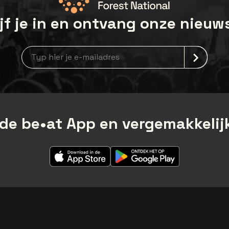
jf je in en ontvang onze nieuw
Nieuwsbrief aanmelding
de be•at App en vergemakkelijk