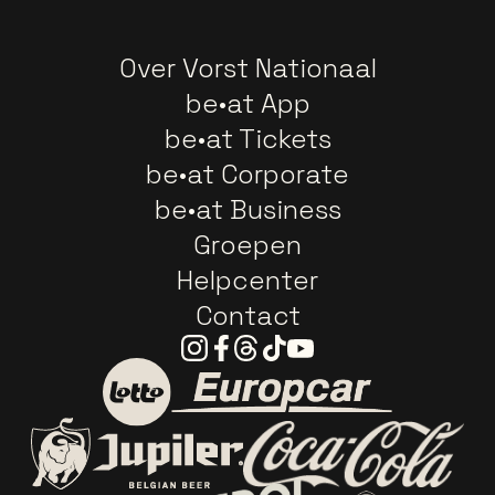
Over Vorst Nationaal
be•at App
be•at Tickets
be•at Corporate
be•at Business
Groepen
Helpcenter
Contact
Instagram
Facebook
Threads
Tiktok
Youtube
Ga naar de website van E
Ga naar de website van Lotto