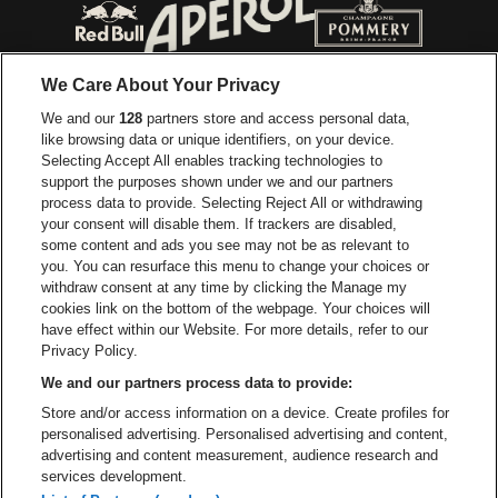
Ga naar de webs
Ga naar de website van Jupiler
Ga naar de website van Red Bull
Ga naar de we
Ga naar de website van Het log
We Care About Your Privacy
Ga naar de websi
We and our
128
partners store and access personal data,
Ga naar de website van Het logo van Jame
like browsing data or unique identifiers, on your device.
Selecting Accept All enables tracking technologies to
Ga naar de website van Croky
Ga naar de website van B
support the purposes shown under we and our partners
process data to provide. Selecting Reject All or withdrawing
your consent will disable them. If trackers are disabled,
Ga naar de website van Le Soir
Ga naar de webs
some content and ads you see may not be as relevant to
you. You can resurface this menu to change your choices or
withdraw consent at any time by clicking the Manage my
cookies link on the bottom of the webpage. Your choices will
Vorst Nationaal is een deel van
be•at
Ga naar de website van Radi
have effect within our Website. For more details, refer to our
Vorst Nationaal
Privacy Policy.
Victor Rousseaulaan 208, 1190 Vorst
We and our partners process data to provide:
Be-At Venues
Store and/or access information on a device. Create profiles for
Schijnpoortweg 119, 2170 Antwerpen
personalised advertising. Personalised advertising and content,
BTW (BE) 0461.051.688 - RPR Antwerpen
advertising and content measurement, audience research and
BNP Paribas Fortis - IBAN: BE93 2200 4925 0067 - BIC:
services development.