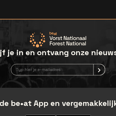
jf je in en ontvang onze nieuw
Nieuwsbrief aanmelding
de be•at App en vergemakkelijk