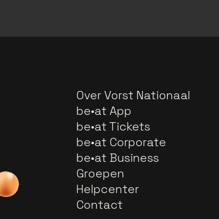
Over Vorst Nationaal
be•at App
be•at Tickets
be•at Corporate
be•at Business
Groepen
Helpcenter
Contact