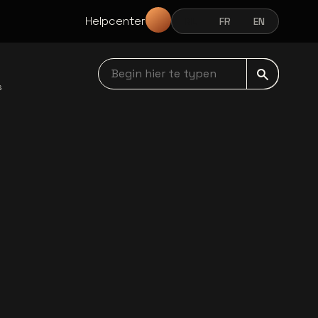
Helpcenter
NL
FR
EN
NEDERLANDS
FRANÇAIS
ENGLISH
Begin hier te typen navbar
s