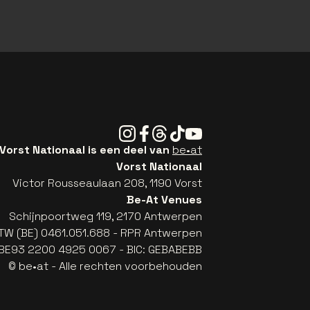
Instagram
Facebook
Threads
Tiktok
Youtube
Vorst Nationaal is een deel van
be•at
Vorst Nationaal
Victor Rousseaulaan 208, 1190 Vorst
Be-At Venues
Schijnpoortweg 119, 2170 Antwerpen
TW (BE) 0461.051.688 - RPR Antwerpen
: BE93 2200 4925 0067 - BIC: GEBABEBB
© be•at - Alle rechten voorbehouden