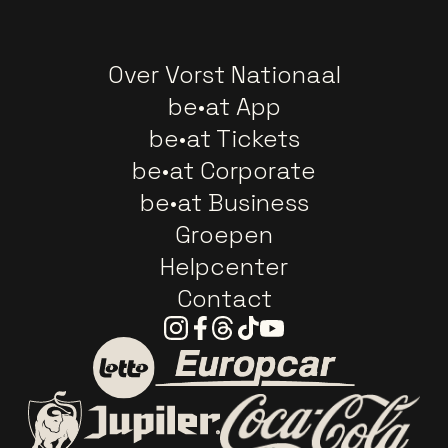
Over Vorst Nationaal
be•at App
be•at Tickets
be•at Corporate
be•at Business
Groepen
Helpcenter
Contact
Instagram
Facebook
Threads
Tiktok
Youtube
Ga naar de website van E
Ga naar de website van Lotto