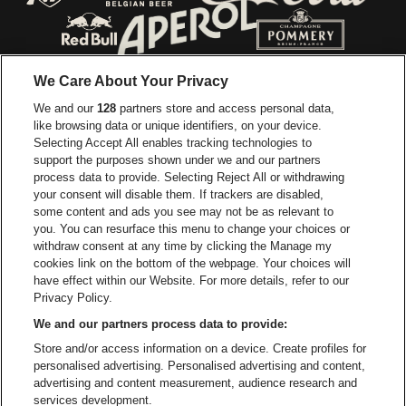
Ga naar de webs
Ga naar de website van Jupiler
Ga naar de website van Red Bull
Ga naar de we
Ga naar de website van Het log
We Care About Your Privacy
Ga naar de websi
We and our
128
partners store and access personal data,
Ga naar de website van Het logo van Jame
like browsing data or unique identifiers, on your device.
Selecting Accept All enables tracking technologies to
Ga naar de website van Croky
Ga naar de website van B
support the purposes shown under we and our partners
process data to provide. Selecting Reject All or withdrawing
your consent will disable them. If trackers are disabled,
Ga naar de website van Le Soir
Ga naar de webs
some content and ads you see may not be as relevant to
you. You can resurface this menu to change your choices or
withdraw consent at any time by clicking the Manage my
cookies link on the bottom of the webpage. Your choices will
Vorst Nationaal is een deel van
be•at
Ga naar de website van Radi
have effect within our Website. For more details, refer to our
Vorst Nationaal
Privacy Policy.
Victor Rousseaulaan 208, 1190 Vorst
We and our partners process data to provide:
Be-At Venues
Store and/or access information on a device. Create profiles for
Schijnpoortweg 119, 2170 Antwerpen
personalised advertising. Personalised advertising and content,
BTW (BE) 0461.051.688 - RPR Antwerpen
advertising and content measurement, audience research and
BNP Paribas Fortis - IBAN: BE93 2200 4925 0067 - BIC:
services development.